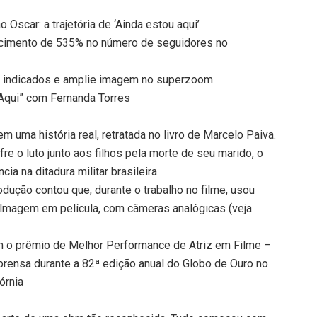
 Oscar: a trajetória de ‘Ainda estou aqui’
cimento de 535% no número de seguidores no
s indicados e amplie imagem no superzoom
 Aqui” com Fernanda Torres
m uma história real, retratada no livro de Marcelo Paiva.
re o luto junto aos filhos pela morte de seu marido, o
ia na ditadura militar brasileira.
dução contou que, durante o trabalho no filme, usou
 filmagem em película, com câmeras analógicas (veja
om o prêmio de Melhor Performance de Atriz em Filme –
mprensa durante a 82ª edição anual do Globo de Ouro no
fórnia