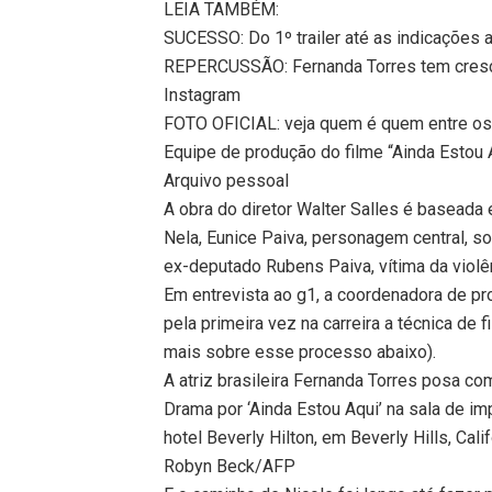
LEIA TAMBÉM:
SUCESSO: Do 1º trailer até as indicações ao
REPERCUSSÃO: Fernanda Torres tem cres
Instagram
FOTO OFICIAL: veja quem é quem entre o
Equipe de produção do filme “Ainda Estou
Arquivo pessoal
A obra do diretor Walter Salles é baseada e
Nela, Eunice Paiva, personagem central, sof
ex-deputado Rubens Paiva, vítima da violênc
Em entrevista ao g1, a coordenadora de pro
pela primeira vez na carreira a técnica de
mais sobre esse processo abaixo).
A atriz brasileira Fernanda Torres posa c
Drama por ‘Ainda Estou Aqui’ na sala de i
hotel Beverly Hilton, em Beverly Hills, Cali
Robyn Beck/AFP