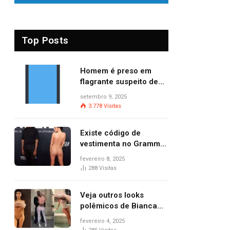
Top Posts
Homem é preso em
flagrante suspeito de
provocar dois incêndios
setembro 9, 2025
criminosos no mesmo
3.778
Visitas
dia
Existe código de
vestimenta no Grammy?
Questionamento surgiu
fevereiro 8, 2025
após Bianca Censori,
288
Visitas
mulher de Kanye West,
aparecer nua na
Veja outros looks
premiação
polêmicos de Bianca
Censori, esposa de
fevereiro 4, 2025
Kanye West que