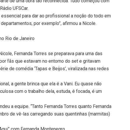
 parte de uma obra tão reconhecida. Tudo começou com
 Rádio UFSCar.
essencial para dar ao profissional a noção do todo em
 departamentos, por exemplo”, afirmou a Nicole.
no Rio de Janeiro
 Nicole, Fernanda Torres se preparava para uma das
por fãs que estavam no entorno do set e gritavam
série de comédia ‘Tapas e Beijos’, viralizada nas redes
onal, a gente brinca que ela é a Vani. Eu quase não
culosa com o trabalho dela, estuda, é focada, é um
ndeu a equipe. “Tanto Fernanda Torres quanto Fernanda
ro de vê-las carregando suas quentinhas (marmitas)
u Aqui” com Fernanda Montenegro