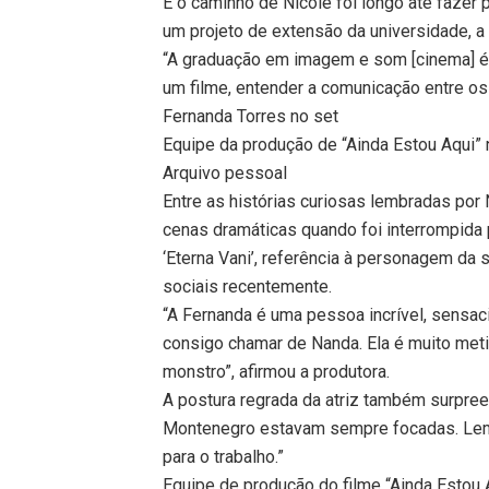
E o caminho de Nicole foi longo até fazer
um projeto de extensão da universidade, a
“A graduação em imagem e som [cinema] é 
um filme, entender a comunicação entre os
Fernanda Torres no set
Equipe da produção de “Ainda Estou Aqui” 
Arquivo pessoal
Entre as histórias curiosas lembradas por
cenas dramáticas quando foi interrompida 
‘Eterna Vani’, referência à personagem da 
sociais recentemente.
“A Fernanda é uma pessoa incrível, sensaci
consigo chamar de Nanda. Ela é muito meti
monstro”, afirmou a produtora.
A postura regrada da atriz também surpree
Montenegro estavam sempre focadas. Lemb
para o trabalho.”
Equipe de produção do filme “Ainda Esto