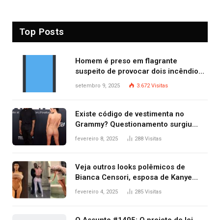
Top Posts
Homem é preso em flagrante
suspeito de provocar dois incêndios
criminosos no mesmo dia
setembro 9, 2025
3.672
Visitas
Existe código de vestimenta no
Grammy? Questionamento surgiu
após Bianca Censori, mulher de
fevereiro 8, 2025
288
Visitas
Kanye West, aparecer nua na
premiação
Veja outros looks polêmicos de
Bianca Censori, esposa de Kanye
West que apareceu nua no Grammy
fevereiro 4, 2025
285
Visitas
2025