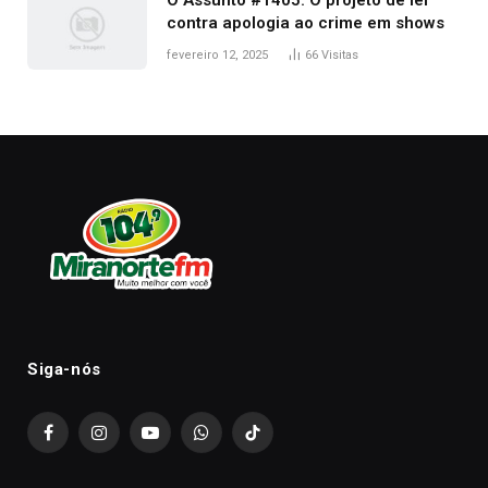
O Assunto #1405: O projeto de lei
contra apologia ao crime em shows
fevereiro 12, 2025
66
Visitas
Siga-nós
Facebook
Instagram
YouTube
WhatsApp
TikTok