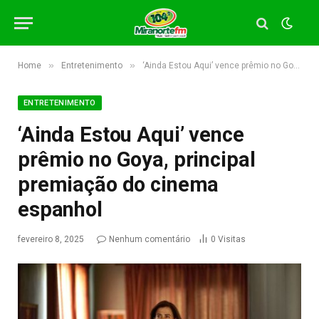
»
»
Home
Entretenimento
‘Ainda Estou Aqui’ vence prêmio no Goya, principal premiação do cinema espanhol
ENTRETENIMENTO
‘Ainda Estou Aqui’ vence
prêmio no Goya, principal
premiação do cinema
espanhol
fevereiro 8, 2025
Nenhum comentário
0
Visitas