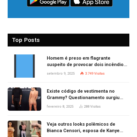
Top Posts
Homem é preso em flagrante
suspeito de provocar dois incêndios
criminosos no mesmo dia
setembro 9, 2025
3.749
Visitas
Existe código de vestimenta no
Grammy? Questionamento surgiu
após Bianca Censori, mulher de
fevereiro 8, 2025
288
Visitas
Kanye West, aparecer nua na
premiação
Veja outros looks polêmicos de
Bianca Censori, esposa de Kanye