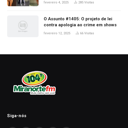
West que apareceu nua no Grammy
fevereiro 4, 2025
285
Visitas
2025
O Assunto #1405: O projeto de lei
contra apologia ao crime em shows
fevereiro 12, 2025
66
Visitas
Siga-nós