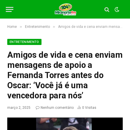
»
»
Home
Entretenimento
Amigos de vida e cena enviam mensagens de apoio a Fernanda Torres antes do Oscar: ‘Você já é uma vencedora para nós’
ENTRETENIMENTO
Amigos de vida e cena enviam
mensagens de apoio a
Fernanda Torres antes do
Oscar: ‘Você já é uma
vencedora para nós’
março 2, 2025
Nenhum comentário
0
Visitas