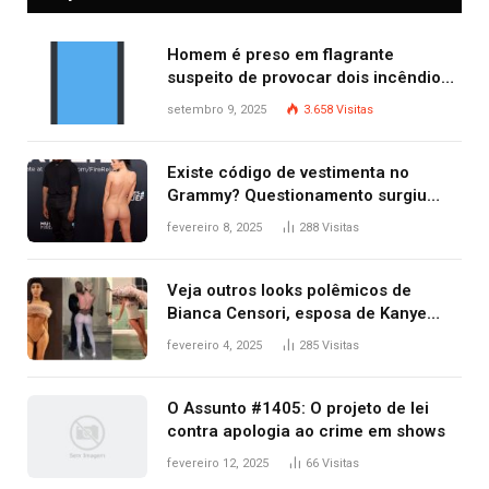
Homem é preso em flagrante
suspeito de provocar dois incêndios
criminosos no mesmo dia
setembro 9, 2025
3.658
Visitas
Existe código de vestimenta no
Grammy? Questionamento surgiu
após Bianca Censori, mulher de
fevereiro 8, 2025
288
Visitas
Kanye West, aparecer nua na
premiação
Veja outros looks polêmicos de
Bianca Censori, esposa de Kanye
West que apareceu nua no Grammy
fevereiro 4, 2025
285
Visitas
2025
O Assunto #1405: O projeto de lei
contra apologia ao crime em shows
fevereiro 12, 2025
66
Visitas