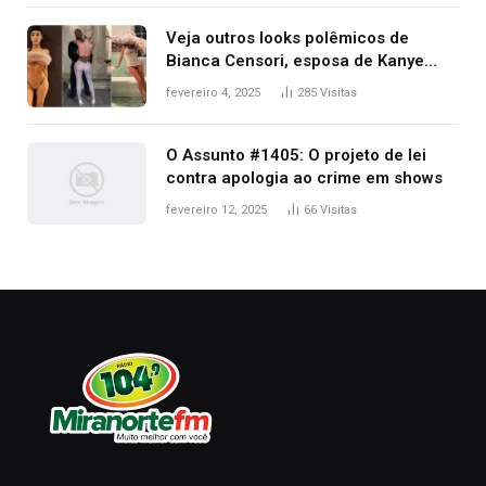
premiação
Veja outros looks polêmicos de
Bianca Censori, esposa de Kanye
West que apareceu nua no Grammy
fevereiro 4, 2025
285
Visitas
2025
O Assunto #1405: O projeto de lei
contra apologia ao crime em shows
fevereiro 12, 2025
66
Visitas