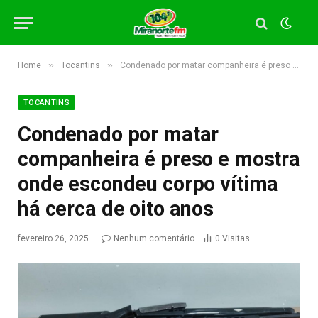
»
»
Home
Tocantins
Condenado por matar companheira é preso e mostra onde escondeu corpo vítima há cerca de oito anos
TOCANTINS
Condenado por matar
companheira é preso e mostra
onde escondeu corpo vítima
há cerca de oito anos
fevereiro 26, 2025
Nenhum comentário
0
Visitas