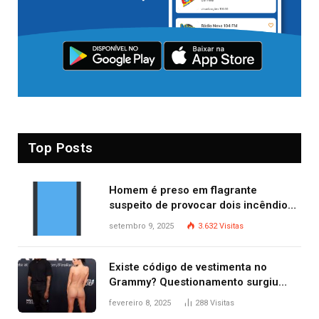
Top Posts
Homem é preso em flagrante
suspeito de provocar dois incêndios
criminosos no mesmo dia
setembro 9, 2025
3.632
Visitas
Existe código de vestimenta no
Grammy? Questionamento surgiu
após Bianca Censori, mulher de
fevereiro 8, 2025
288
Visitas
Kanye West, aparecer nua na