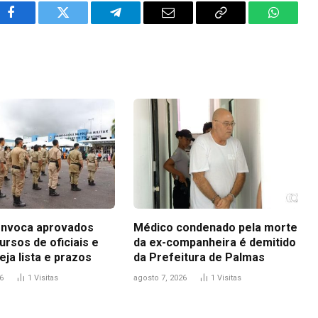
Facebook
Twitter
Telegram
Email
Copy
WhatsA
Link
nvoca aprovados
Médico condenado pela morte
rsos de oficiais e
da ex-companheira é demitido
eja lista e prazos
da Prefeitura de Palmas
6
1
Visitas
agosto 7, 2026
1
Visitas