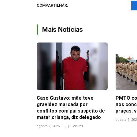
COMPARTILHAR.
Mais Notícias
Caso Gustavo: mãe teve
PMTO co
gravidez marcada por
nos concu
conflitos com pai suspeito de
praças; v
matar criança, diz delegado
agosto 7, 202
agosto 7, 2026
1
Visitas