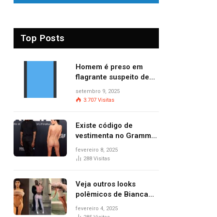
Top Posts
Homem é preso em
flagrante suspeito de
provocar dois incêndios
setembro 9, 2025
criminosos no mesmo
3.707
Visitas
dia
Existe código de
vestimenta no Grammy?
Questionamento surgiu
fevereiro 8, 2025
após Bianca Censori,
288
Visitas
mulher de Kanye West,
aparecer nua na
Veja outros looks
premiação
polêmicos de Bianca
Censori, esposa de
fevereiro 4, 2025
Kanye West que