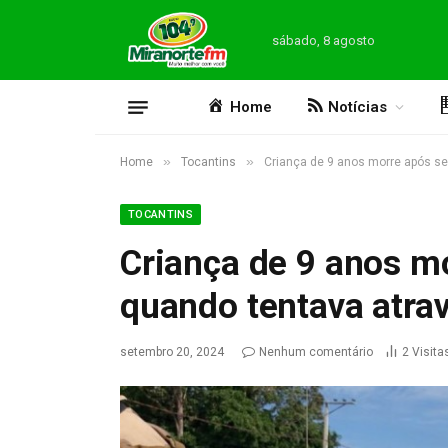
sábado, 8 agosto
Home
Notícias
»
»
Home
Tocantins
Criança de 9 anos morre após se
TOCANTINS
Criança de 9 anos mo
quando tentava atra
setembro 20, 2024
Nenhum comentário
2
Visita