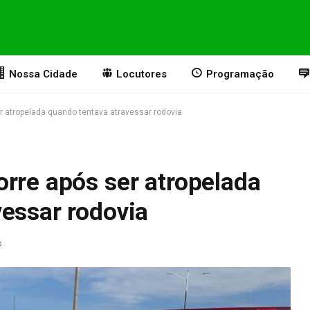
Nossa Cidade
Locutores
Programação
r atropelada quando tentava atravessar rodovia
rre após ser atropelada
vessar rodovia
s