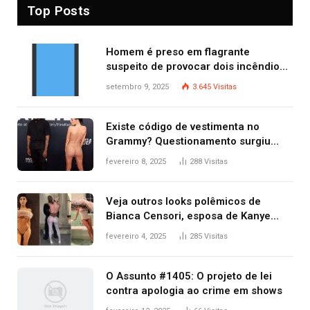
Top Posts
Homem é preso em flagrante
suspeito de provocar dois incêndios
criminosos no mesmo dia
setembro 9, 2025
3.645
Visitas
Existe código de vestimenta no
Grammy? Questionamento surgiu
após Bianca Censori, mulher de
fevereiro 8, 2025
288
Visitas
Kanye West, aparecer nua na
premiação
Veja outros looks polêmicos de
Bianca Censori, esposa de Kanye
West que apareceu nua no Grammy
fevereiro 4, 2025
285
Visitas
2025
O Assunto #1405: O projeto de lei
contra apologia ao crime em shows