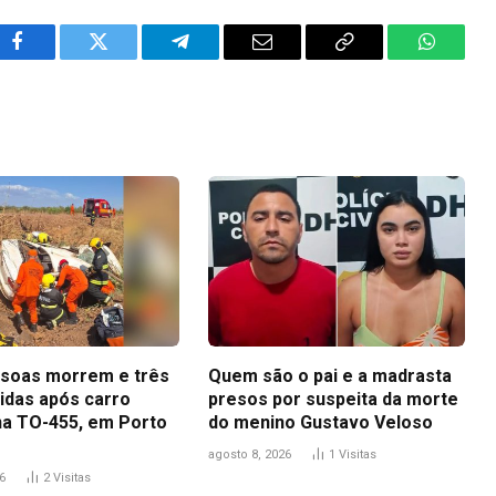
Facebook
Twitter
Telegram
Email
Copy
WhatsA
Link
soas morrem e três
Quem são o pai e a madrasta
ridas após carro
presos por suspeita da morte
na TO-455, em Porto
do menino Gustavo Veloso
agosto 8, 2026
1
Visitas
6
2
Visitas