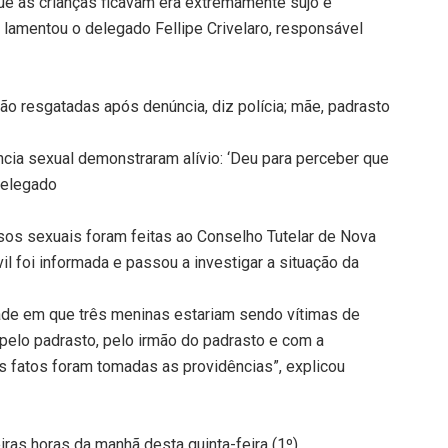
ue as crianças ficavam era extremamente sujo e
, lamentou o delegado Fellipe Crivelaro, responsável
são resgatadas após denúncia, diz polícia; mãe, padrasto
ncia sexual demonstraram alívio: ‘Deu para perceber que
 delegado
sos sexuais foram feitas ao Conselho Tutelar de Nova
vil foi informada e passou a investigar a situação da
dade em que três meninas estariam sendo vítimas de
pelo padrasto, pelo irmão do padrasto e com a
s fatos foram tomadas as providências”, explicou
ras horas da manhã desta quinta-feira (1º)