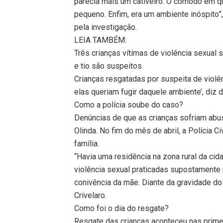
parecia mais um cativeiro. O cômodo em q
pequeno. Enfim, era um ambiente inóspito”
pela investigação.
LEIA TAMBÉM:
Três crianças vítimas de violência sexual 
e tio são suspeitos
Crianças resgatadas por suspeita de violê
elas queriam fugir daquele ambiente’, diz
Como a polícia soube do caso?
Denúncias de que as crianças sofriam abu
Olinda. No fim do mês de abril, a Polícia Ci
família.
“Havia uma residência na zona rural da ci
violência sexual praticadas supostamente 
conivência da mãe. Diante da gravidade do
Crivelaro.
Como foi o dia do resgate?
Resgate das crianças aconteceu nas primei