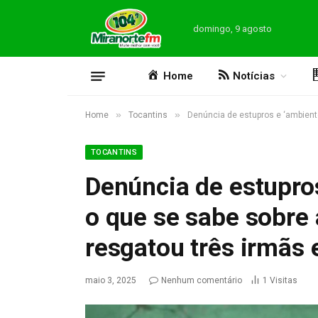
domingo, 9 agosto
Home
Notícias
»
»
Home
Tocantins
Denúncia de estupros e ‘ambiente
TOCANTINS
Denúncia de estupros
o que se sabe sobre 
resgatou três irmãs
maio 3, 2025
Nenhum comentário
1
Visitas