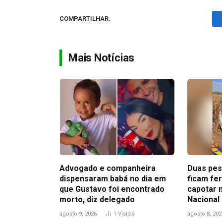
COMPARTILHAR.
Mais Notícias
Advogado e companheira
Duas pes
dispensaram babá no dia em
ficam fe
que Gustavo foi encontrado
capotar 
morto, diz delegado
Nacional
agosto 9, 2026
1
Visitas
agosto 8, 202