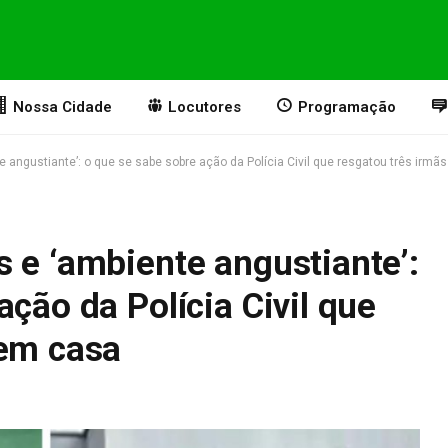
Nossa Cidade
Locutores
Programação
 angustiante’: o que se sabe sobre ação da Polícia Civil que resgatou três irmã
 e ‘ambiente angustiante’:
ação da Polícia Civil que
 em casa