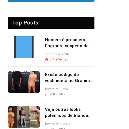
Top Posts
Homem é preso em
flagrante suspeito de
provocar dois incêndios
setembro 9, 2025
criminosos no mesmo
3.749
Visitas
dia
Existe código de
vestimenta no Grammy?
Questionamento surgiu
fevereiro 8, 2025
após Bianca Censori,
288
Visitas
mulher de Kanye West,
aparecer nua na
Veja outros looks
premiação
polêmicos de Bianca
Censori, esposa de
fevereiro 4, 2025
Kanye West que