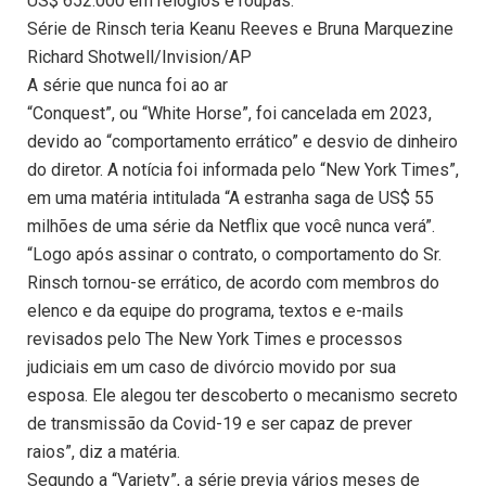
US$ 652.000 em relógios e roupas.
Série de Rinsch teria Keanu Reeves e Bruna Marquezine
Richard Shotwell/Invision/AP
A série que nunca foi ao ar
“Conquest”, ou “White Horse”, foi cancelada em 2023,
devido ao “comportamento errático” e desvio de dinheiro
do diretor. A notícia foi informada pelo “New York Times”,
em uma matéria intitulada “A estranha saga de US$ 55
milhões de uma série da Netflix que você nunca verá”.
“Logo após assinar o contrato, o comportamento do Sr.
Rinsch tornou-se errático, de acordo com membros do
elenco e da equipe do programa, textos e e-mails
revisados ​​pelo The New York Times e processos
judiciais em um caso de divórcio movido por sua
esposa. Ele alegou ter descoberto o mecanismo secreto
de transmissão da Covid-19 e ser capaz de prever
raios”, diz a matéria.
Segundo a “Variety”, a série previa vários meses de