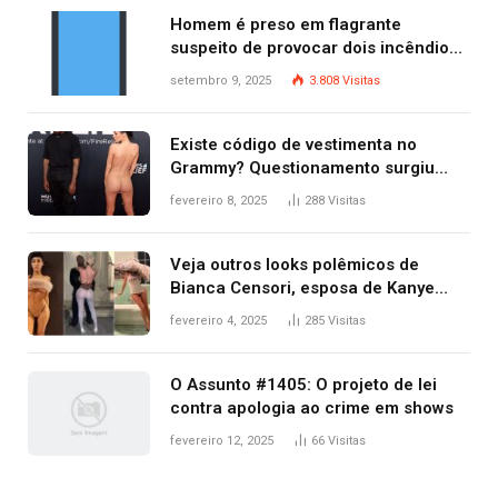
Homem é preso em flagrante
suspeito de provocar dois incêndios
criminosos no mesmo dia
setembro 9, 2025
3.808
Visitas
Existe código de vestimenta no
Grammy? Questionamento surgiu
após Bianca Censori, mulher de
fevereiro 8, 2025
288
Visitas
Kanye West, aparecer nua na
premiação
Veja outros looks polêmicos de
Bianca Censori, esposa de Kanye
West que apareceu nua no Grammy
fevereiro 4, 2025
285
Visitas
2025
O Assunto #1405: O projeto de lei
contra apologia ao crime em shows
fevereiro 12, 2025
66
Visitas