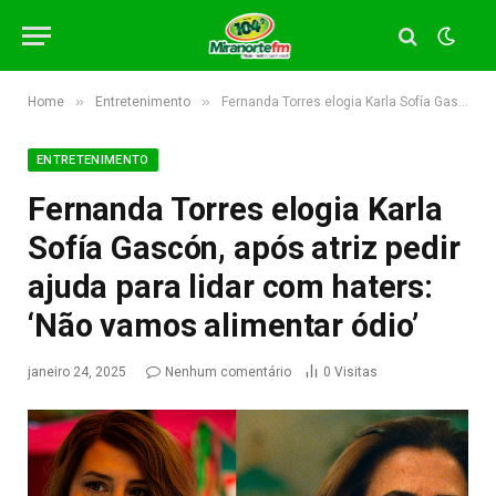
»
»
Home
Entretenimento
Fernanda Torres elogia Karla Sofía Gascón, após atriz pedir ajuda para lidar com haters: ‘Não vamos alimentar ódio’
ENTRETENIMENTO
Fernanda Torres elogia Karla
Sofía Gascón, após atriz pedir
ajuda para lidar com haters:
‘Não vamos alimentar ódio’
janeiro 24, 2025
Nenhum comentário
0
Visitas