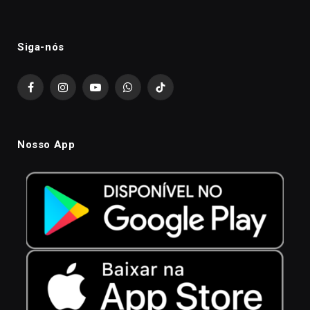
Siga-nós
Facebook
Instagram
YouTube
WhatsApp
TikTok
Nosso App