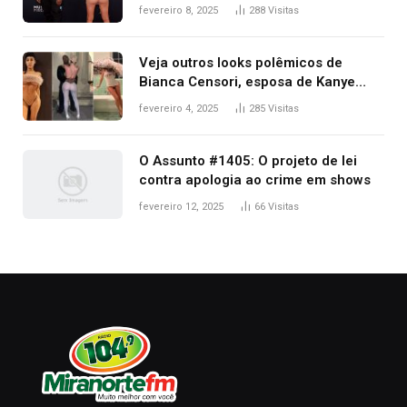
após Bianca Censori, mulher de
fevereiro 8, 2025
288
Visitas
Kanye West, aparecer nua na
premiação
Veja outros looks polêmicos de
Bianca Censori, esposa de Kanye
West que apareceu nua no Grammy
fevereiro 4, 2025
285
Visitas
2025
O Assunto #1405: O projeto de lei
contra apologia ao crime em shows
fevereiro 12, 2025
66
Visitas