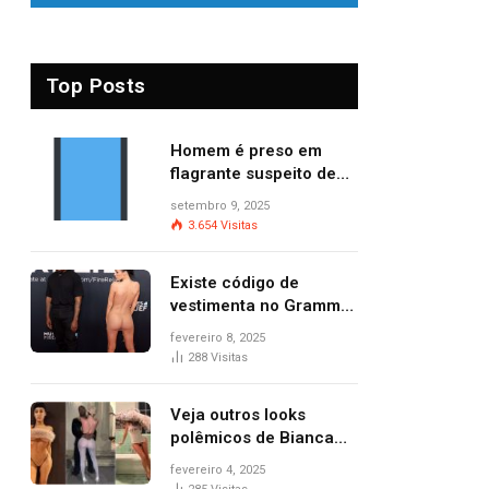
Top Posts
Homem é preso em
flagrante suspeito de
provocar dois incêndios
setembro 9, 2025
criminosos no mesmo
3.654
Visitas
dia
Existe código de
vestimenta no Grammy?
Questionamento surgiu
fevereiro 8, 2025
após Bianca Censori,
288
Visitas
mulher de Kanye West,
aparecer nua na
Veja outros looks
premiação
polêmicos de Bianca
Censori, esposa de
fevereiro 4, 2025
Kanye West que