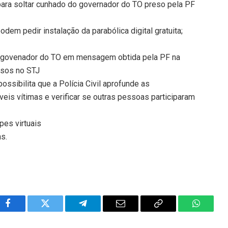
ara soltar cunhado do governador do TO preso pela PF
dem pedir instalação da parabólica digital gratuita;
 do govenador do TO em mensagem obtida pela PF na
ssos no STJ
possibilita que a Polícia Civil aprofunde as
íveis vítimas e verificar se outras pessoas participaram
pes virtuais
ns.
Facebook
Twitter
Telegram
Email
Copy
WhatsA
Link