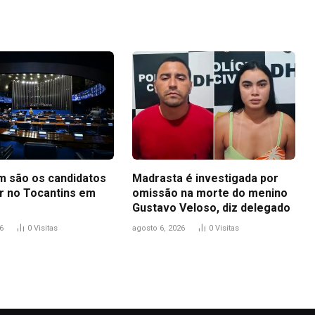
m são os candidatos
Madrasta é investigada por
r no Tocantins em
omissão na morte do menino
Gustavo Veloso, diz delegado
6
0
Visitas
agosto 6, 2026
0
Visitas