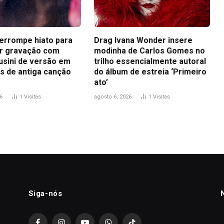
terrompe hiato para
Drag Ivana Wonder insere
r gravação com
modinha de Carlos Gomes no
usini de versão em
trilho essencialmente autoral
s de antiga canção
do álbum de estreia ‘Primeiro
ato’
6
1
Visitas
agosto 6, 2026
1
Visitas
Siga-nós