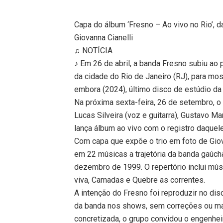
Capa do álbum ‘Fresno – Ao vivo no Rio’, 
Giovanna Cianelli
♫ NOTÍCIA
♪ Em 26 de abril, a banda Fresno subiu ao
da cidade do Rio de Janeiro (RJ), para mos
embora (2024), último disco de estúdio da
Na próxima sexta-feira, 26 de setembro, o
Lucas Silveira (voz e guitarra), Gustavo Man
lança álbum ao vivo com o registro daquel
Com capa que expõe o trio em foto de Giov
em 22 músicas a trajetória da banda gaúc
dezembro de 1999. O repertório inclui mús
viva, Camadas e Quebre as correntes.
A intenção do Fresno foi reproduzir no dis
da banda nos shows, sem correções ou ma
concretizada, o grupo convidou o engenhe