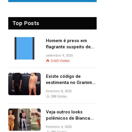
Top Posts
Homem é preso em
flagrante suspeito de
provocar dois incêndios
setembro 9, 2025
criminosos no mesmo
3.665
Visitas
dia
Existe código de
vestimenta no Grammy?
Questionamento surgiu
fevereiro 8, 2025
após Bianca Censori,
288
Visitas
mulher de Kanye West,
aparecer nua na
Veja outros looks
premiação
polêmicos de Bianca
Censori, esposa de
fevereiro 4, 2025
Kanye West que