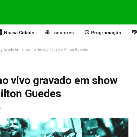
Nossa Cidade
Locutores
Programação
o gravado em show no Rio com Tuyo e Milton Guedes
ao vivo gravado em show
ilton Guedes
s