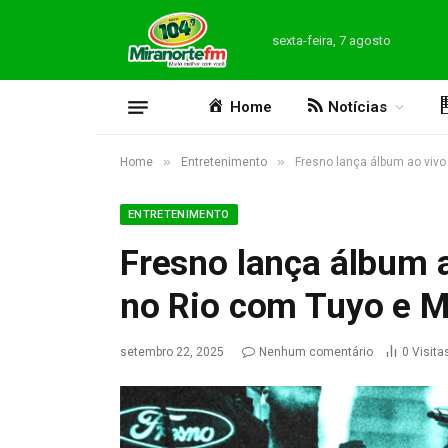
sexta-feira, 7 agosto
Home
Notícias
»
»
Home
Entretenimento
Fresno lança álbum ao viv
ENTRETENIMENTO
Fresno lança álbum 
no Rio com Tuyo e M
setembro 22, 2025
Nenhum comentário
0
Visita