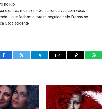
vo no Rio.
cipa das três músicas – Se eu for eu vou com você,
ada – que fecham o roteiro seguido pelo Fresno no
ica Cada acidente.
Facebook
Twitter
Telegram
Email
Copy
WhatsA
Link