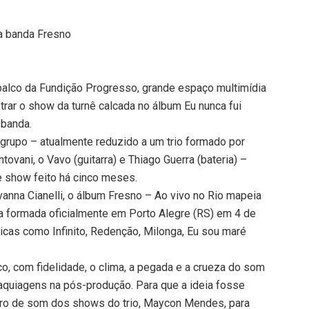
da banda Fresno
 palco da Fundição Progresso, grande espaço multimídia
trar o show da turnê calcada no álbum Eu nunca fui
 banda.
 grupo – atualmente reduzido a um trio formado por
tovani, o Vavo (guitarra) e Thiago Guerra (bateria) –
e show feito há cinco meses.
anna Cianelli, o álbum Fresno – Ao vivo no Rio mapeia
ha formada oficialmente em Porto Alegre (RS) em 4 de
icas como Infinito, Redenção, Milonga, Eu sou maré
co, com fidelidade, o clima, a pegada e a crueza do som
quiagens na pós-produção. Para que a ideia fosse
iro de som dos shows do trio, Maycon Mendes, para