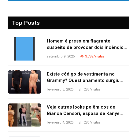
Top Posts
Homem é preso em flagrante
suspeito de provocar dois incêndios
criminosos no mesmo dia
setembro 9, 2025
3.782
Visitas
Existe código de vestimenta no
Grammy? Questionamento surgiu
após Bianca Censori, mulher de
fevereiro 8, 2025
288
Visitas
Kanye West, aparecer nua na
premiação
Veja outros looks polêmicos de
Bianca Censori, esposa de Kanye
West que apareceu nua no Grammy
fevereiro 4, 2025
285
Visitas
2025