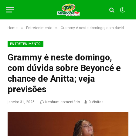
»
»
Home
Entretenimento
Grammy é neste domingo, com dúvida sobre Beyoncé e chance de Anitta; veja previsões
ENTRETENIMENTO
Grammy é neste domingo,
com dúvida sobre Beyoncé e
chance de Anitta; veja
previsões
janeiro 31, 2025
Nenhum comentário
0
Visitas