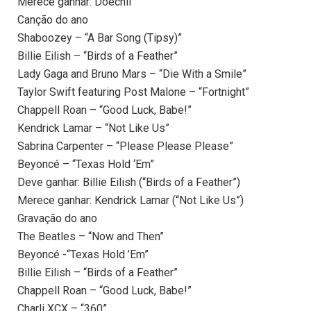
Merece ganhar: Doechii
Canção do ano
Shaboozey – “A Bar Song (Tipsy)”
Billie Eilish – “Birds of a Feather”
Lady Gaga and Bruno Mars – “Die With a Smile”
Taylor Swift featuring Post Malone – “Fortnight”
Chappell Roan – “Good Luck, Babe!”
Kendrick Lamar – “Not Like Us”
Sabrina Carpenter – “Please Please Please”
Beyoncé – “Texas Hold ‘Em”
Deve ganhar: Billie Eilish (“Birds of a Feather”)
Merece ganhar: Kendrick Lamar (“Not Like Us”)
Gravação do ano
The Beatles – “Now and Then”
Beyoncé -“Texas Hold ’Em”
Billie Eilish – “Birds of a Feather”
Chappell Roan – “Good Luck, Babe!”
Charli XCX – “360”