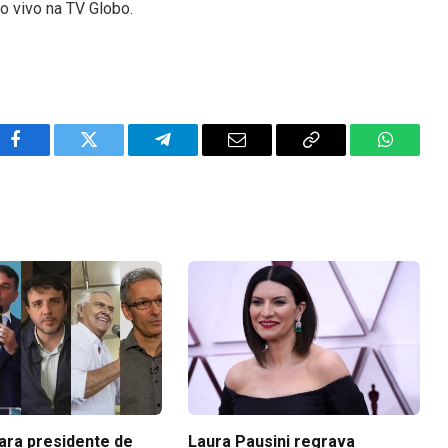
o vivo na TV Globo.
Facebook
Twitter
Telegram
Email
Copy
WhatsA
Link
para presidente de
Laura Pausini regrava