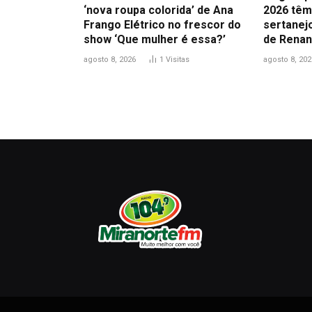
‘nova roupa colorida’ de Ana
2026 têm 
Frango Elétrico no frescor do
sertanejo
show ‘Que mulher é essa?’
de Renan
agosto 8, 2026
1
Visitas
agosto 8, 202