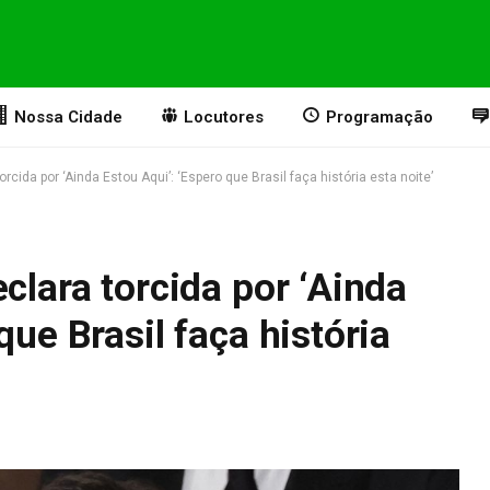
Nossa Cidade
Locutores
Programação
orcida por ‘Ainda Estou Aqui’: ‘Espero que Brasil faça história esta noite’
clara torcida por ‘Ainda
que Brasil faça história