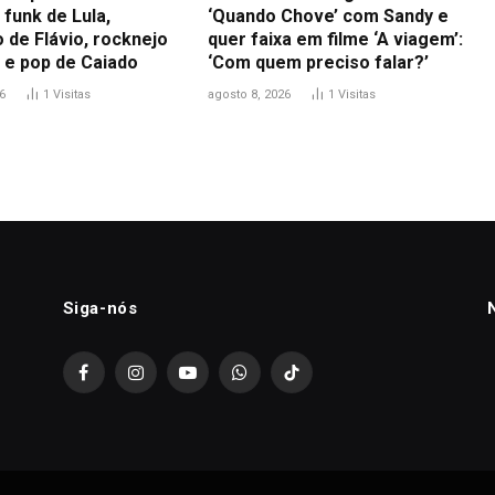
funk de Lula,
‘Quando Chove’ com Sandy e
 de Flávio, rocknejo
quer faixa em filme ‘A viagem’:
 e pop de Caiado
‘Com quem preciso falar?’
6
1
Visitas
agosto 8, 2026
1
Visitas
Siga-nós
Facebook
Instagram
YouTube
WhatsApp
TikTok