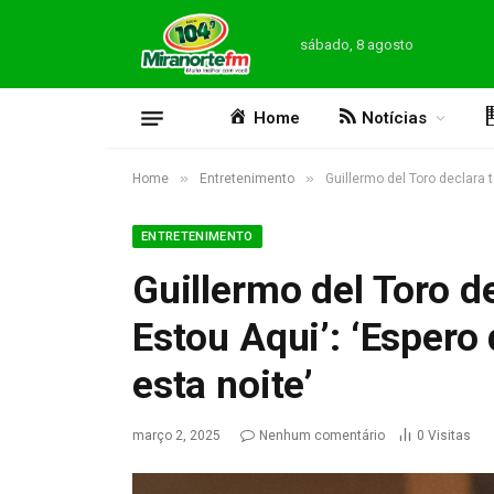
sábado, 8 agosto
Home
Notícias
»
»
Home
Entretenimento
Guillermo del Toro declara t
ENTRETENIMENTO
Guillermo del Toro de
Estou Aqui’: ‘Espero 
esta noite’
março 2, 2025
Nenhum comentário
0
Visitas