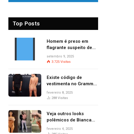
Top Posts
Homem é preso em
flagrante suspeito de
provocar dois incêndios
setembro 9, 2025
criminosos no mesmo
3.725
Visitas
dia
Existe código de
vestimenta no Grammy?
Questionamento surgiu
fevereiro 8, 2025
após Bianca Censori,
288
Visitas
mulher de Kanye West,
aparecer nua na
Veja outros looks
premiação
polêmicos de Bianca
Censori, esposa de
fevereiro 4, 2025
Kanye West que