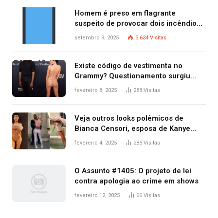
Homem é preso em flagrante
suspeito de provocar dois incêndios
criminosos no mesmo dia
setembro 9, 2025
3.634
Visitas
Existe código de vestimenta no
Grammy? Questionamento surgiu
após Bianca Censori, mulher de
fevereiro 8, 2025
288
Visitas
Kanye West, aparecer nua na
premiação
Veja outros looks polêmicos de
Bianca Censori, esposa de Kanye
West que apareceu nua no Grammy
fevereiro 4, 2025
285
Visitas
2025
O Assunto #1405: O projeto de lei
contra apologia ao crime em shows
fevereiro 12, 2025
66
Visitas