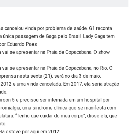
 mas cancelou vinda por problema de saúde. G1 reconta
da única passagem de Gaga pelo Brasil. Lady Gaga tem
por Eduardo Paes
ai se apresentar na Praia de Copacabana. O show
ai se apresentar na Praia de Copacabana, no Rio. O
prensa nesta sexta (21), será no dia 3 de maio.
m 2012 e uma vinda cancelada. Em 2017, ela seria atração
úde.
aroon 5 e precisou ser internada em um hospital por
bromialgia, uma síndrome clínica que se manifesta com
latura. “Tenho que cuidar do meu corpo”, disse ela, que
nto.
 Ela esteve por aqui em 2012: