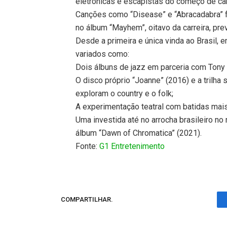
eletrônicas e escapistas do começo de car
Canções como “Disease” e “Abracadabra” fo
no álbum “Mayhem”, oitavo da carreira, pre
Desde a primeira e única vinda ao Brasil,
variados como:
Dois álbuns de jazz em parceria com Tony
O disco próprio “Joanne” (2016) e a trilha
exploram o country e o folk;
A experimentação teatral com batidas mais
Uma investida até no arrocha brasileiro no 
álbum “Dawn of Chromatica” (2021).
Fonte:
G1 Entretenimento
COMPARTILHAR.