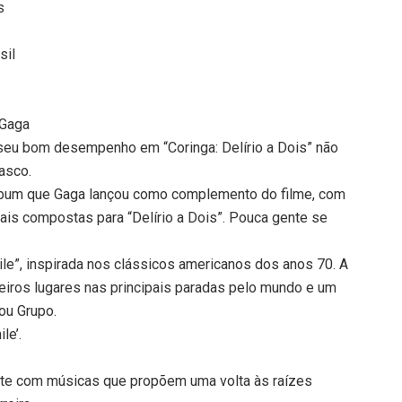
s
sil
 Gaga
seu bom desempenho em “Coringa: Delírio a Dois” não
iasco.
 álbum que Gaga lançou como complemento do filme, com
ais compostas para “Delírio a Dois”. Pouca gente se
ile”, inspirada nos clássicos americanos dos anos 70. A
eiros lugares nas principais paradas pelo mundo e um
ou Grupo.
le’.
ente com músicas que propõem uma volta às raízes