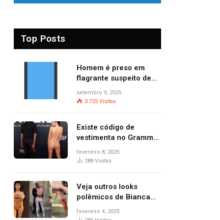
Top Posts
Homem é preso em
flagrante suspeito de
provocar dois incêndios
setembro 9, 2025
criminosos no mesmo
3.725
Visitas
dia
Existe código de
vestimenta no Grammy?
Questionamento surgiu
fevereiro 8, 2025
após Bianca Censori,
288
Visitas
mulher de Kanye West,
aparecer nua na
Veja outros looks
premiação
polêmicos de Bianca
Censori, esposa de
fevereiro 4, 2025
Kanye West que