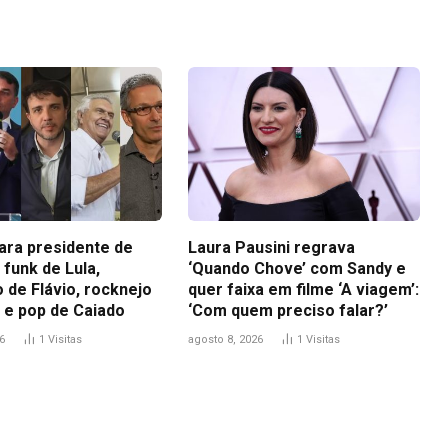
para presidente de
Laura Pausini regrava
funk de Lula,
‘Quando Chove’ com Sandy e
 de Flávio, rocknejo
quer faixa em filme ‘A viagem’:
 e pop de Caiado
‘Com quem preciso falar?’
6
1
Visitas
agosto 8, 2026
1
Visitas