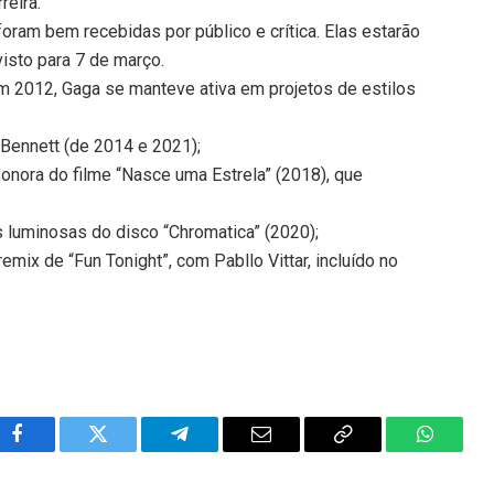
reira.
ram bem recebidas por público e crítica. Elas estarão
visto para 7 de março.
 em 2012, Gaga se manteve ativa em projetos de estilos
 Bennett (de 2014 e 2021);
 sonora do filme “Nasce uma Estrela” (2018), que
 luminosas do disco “Chromatica” (2020);
remix de “Fun Tonight”, com Pabllo Vittar, incluído no
Facebook
Twitter
Telegram
Email
Copy
WhatsA
Link