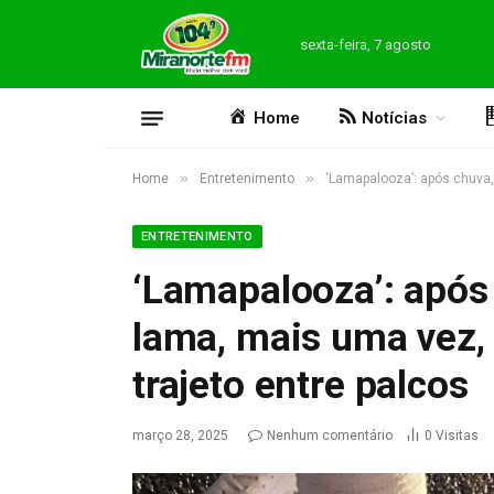
sexta-feira, 7 agosto
Home
Notícias
»
»
Home
Entretenimento
‘Lamapalooza’: após chuva,
ENTRETENIMENTO
‘Lamapalooza’: após 
lama, mais uma vez,
trajeto entre palcos
março 28, 2025
Nenhum comentário
0
Visitas