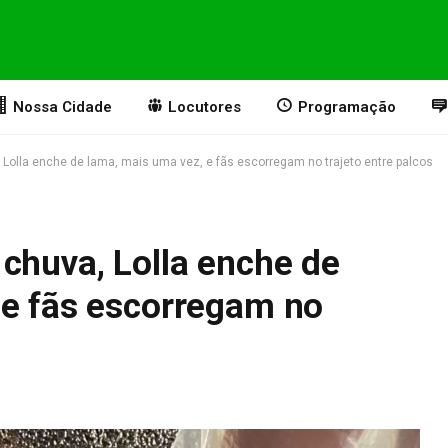
Nossa Cidade
Locutores
Programação
 Lolla enche de lama, mais uma vez, e fãs escorregam no trajeto entre palcos
chuva, Lolla enche de
 e fãs escorregam no