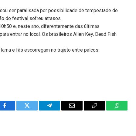
sou ser paralisada por possibilidade de tempestade de
o do festival sofreu atrasos.
 10h50 e, neste ano, diferentemente das últimas
para entrar no local. Os brasileiros Allen Key, Dead Fish
lama e fãs escorregam no trajeto entre palcos
Facebook
Twitter
Telegram
Email
Copy
WhatsA
Link