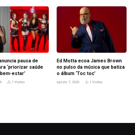
anuncia pausa de
Ed Motta ecoa James Brown
ra ‘priorizar saúde
no pulso da música que batiza
 bem-estar’
o álbum ‘Toc toc’
6
1
Visitas
agosto 7, 2026
1
Visitas