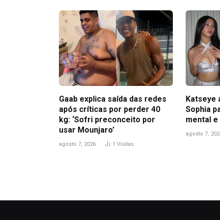
Gaab explica saída das redes
Katseye 
após críticas por perder 40
Sophia pa
kg: ‘Sofri preconceito por
mental e
usar Mounjaro’
agosto 7, 202
agosto 7, 2026
1
Visitas