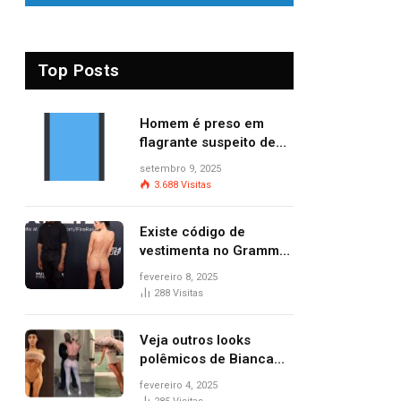
Top Posts
Homem é preso em
flagrante suspeito de
provocar dois incêndios
setembro 9, 2025
criminosos no mesmo
3.688
Visitas
dia
Existe código de
vestimenta no Grammy?
Questionamento surgiu
fevereiro 8, 2025
após Bianca Censori,
288
Visitas
mulher de Kanye West,
aparecer nua na
Veja outros looks
premiação
polêmicos de Bianca
Censori, esposa de
fevereiro 4, 2025
Kanye West que