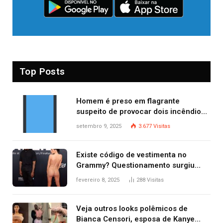
Top Posts
Homem é preso em flagrante
suspeito de provocar dois incêndios
criminosos no mesmo dia
setembro 9, 2025
3.677
Visitas
Existe código de vestimenta no
Grammy? Questionamento surgiu
após Bianca Censori, mulher de
fevereiro 8, 2025
288
Visitas
Kanye West, aparecer nua na
premiação
Veja outros looks polêmicos de
Bianca Censori, esposa de Kanye