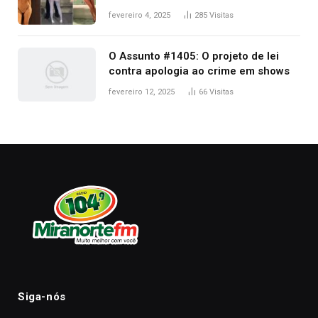
West que apareceu nua no Grammy
fevereiro 4, 2025
285
Visitas
2025
O Assunto #1405: O projeto de lei
contra apologia ao crime em shows
fevereiro 12, 2025
66
Visitas
Siga-nós