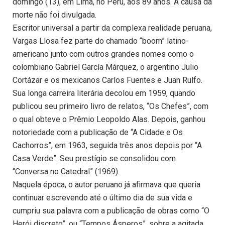
domingo (13), em Lima, no Peru, aos 89 anos. A causa da
morte não foi divulgada.
Escritor universal a partir da complexa realidade peruana,
Vargas Llosa fez parte do chamado “boom” latino-
americano junto com outros grandes nomes como o
colombiano Gabriel García Márquez, o argentino Julio
Cortázar e os mexicanos Carlos Fuentes e Juan Rulfo.
Sua longa carreira literária decolou em 1959, quando
publicou seu primeiro livro de relatos, “Os Chefes”, com
o qual obteve o Prêmio Leopoldo Alas. Depois, ganhou
notoriedade com a publicação de “A Cidade e Os
Cachorros”, em 1963, seguida três anos depois por “A
Casa Verde”. Seu prestígio se consolidou com
“Conversa no Catedral” (1969).
Naquela época, o autor peruano já afirmava que queria
continuar escrevendo até o último dia de sua vida e
cumpriu sua palavra com a publicação de obras como “O
Herói discreto”, ou “Tempos Ásperos”, sobre a agitada