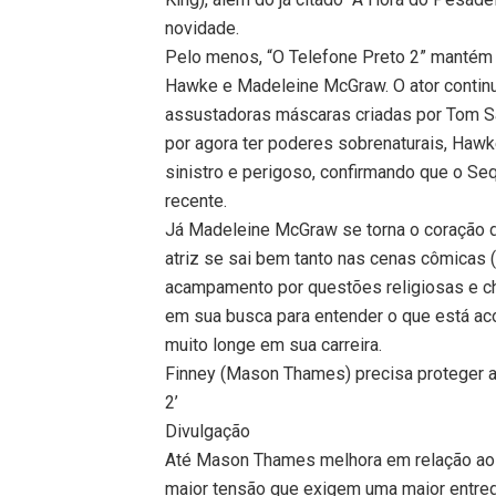
novidade.
Pelo menos, “O Telefone Preto 2” mantém o
Hawke e Madeleine McGraw. O ator contin
assustadoras máscaras criadas por Tom Sa
por agora ter poderes sobrenaturais, Haw
sinistro e perigoso, confirmando que o S
recente.
Já Madeleine McGraw se torna o coração d
atriz se sai bem tanto nas cenas cômicas
acampamento por questões religiosas e che
em sua busca para entender o que está ac
muito longe em sua carreira.
Finney (Mason Thames) precisa proteger 
2’
Divulgação
Até Mason Thames melhora em relação ao p
maior tensão que exigem uma maior entreg