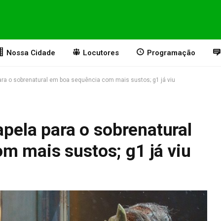
Nossa Cidade
Locutores
Programação
para o sobrenatural em boa sequência com mais sustos; g1 já viu
apela para o sobrenatural
m mais sustos; g1 já viu