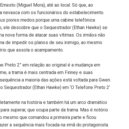
Ernesto (Miguel Mora), até ao local. Só que, ao
a nevasca com os funcionários do estabelecimento.
 seus piores medos porque uma cabine telefônica
go, ele descobre que o Sequestrador (Ethan Hawke) se
uma nova forma de atacar suas vítimas. Os irmãos não
ma de impedir os planos de seu inimigo, ao mesmo
ério que assola o acampamento.
e Preto 2” em relação ao original é a mudança em
ilme, a trama é mais centrada em Finney e suas
 sequência a maioria das ações está voltada para Gwen.
o Sequestrador (Ethan Hawke) em ‘O Telefone Preto 2’
letamente na história e também há um arco dramático
a para superar, que ocupa parte da trama. Mas é notório
n, o mesmo que comandou a primeira parte e ficou
fazer a sequência mais focada na irmã do protagonista.