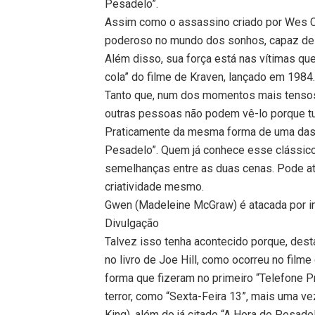
Pesadelo”.
Assim como o assassino criado por Wes Cr
poderoso no mundo dos sonhos, capaz de r
Além disso, sua força está nas vítimas qu
cola” do filme de Kraven, lançado em 1984
Tanto que, num dos momentos mais tensos 
outras pessoas não podem vê-lo porque t
Praticamente da mesma forma de uma das 
Pesadelo”. Quem já conhece esse clássico d
semelhanças entre as duas cenas. Pode a
criatividade mesmo.
Gwen (Madeleine McGraw) é atacada por ini
Divulgação
Talvez isso tenha acontecido porque, desta
no livro de Joe Hill, como ocorreu no film
forma que fizeram no primeiro “Telefone P
terror, como “Sexta-Feira 13”, mais uma ve
King), além do já citado “A Hora do Pesade