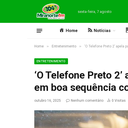
sexta-feira, 7 agosto
Home
Notícias
»
»
Home
Entretenimento
‘O Telefone Preto 2’ apela 
ENTRETENIMENTO
‘O Telefone Preto 2’ 
em boa sequência co
outubro 16, 2025
Nenhum comentário
0
Visitas