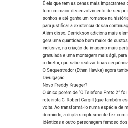
É ela que tem as cenas mais impactantes 
tem um maior desenvolvimento de seu pod
sonhos e até ganha um romance na história.
para justificar a existência dessa continua
Além disso, Derrickson adiciona mais elem
gera uma quantidade bem maior de sustos e
inclusive, na criação de imagens mais per
granulada e uma montagem mais ágil, para
o diretor, que sabe realizar boas sequência
O Sequestrador (Ethan Hawke) agora tamb
Divulgação
Novo Freddy Krueger?
O único porém de “O Telefone Preto 2” foi
roteirista C. Robert Cargill (que também e
volta. Ao transformá-lo numa espécie de 
dormindo, a dupla simplesmente fez com qu
idênticas a outro personagem famoso dos f