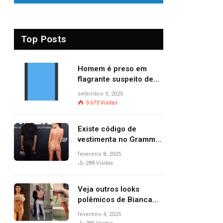
Top Posts
Homem é preso em
flagrante suspeito de
provocar dois incêndios
setembro 9, 2025
criminosos no mesmo
3.673
Visitas
dia
Existe código de
vestimenta no Grammy?
Questionamento surgiu
fevereiro 8, 2025
após Bianca Censori,
288
Visitas
mulher de Kanye West,
aparecer nua na
Veja outros looks
premiação
polêmicos de Bianca
Censori, esposa de
fevereiro 4, 2025
Kanye West que