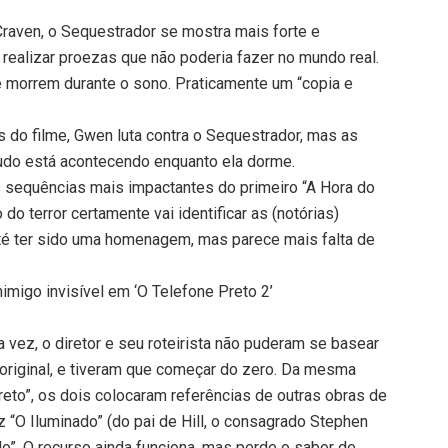
aven, o Sequestrador se mostra mais forte e
ealizar proezas que não poderia fazer no mundo real.
e morrem durante o sono. Praticamente um “copia e
.
do filme, Gwen luta contra o Sequestrador, mas as
udo está acontecendo enquanto ela dorme.
sequências mais impactantes do primeiro “A Hora do
o terror certamente vai identificar as (notórias)
té ter sido uma homenagem, mas parece mais falta de
migo invisível em ‘O Telefone Preto 2’
 vez, o diretor e seu roteirista não puderam se basear
e original, e tiveram que começar do zero. Da mesma
reto”, os dois colocaram referências de outras obras de
z “O Iluminado” (do pai de Hill, o consagrado Stephen
lo”. O recurso ainda funciona, mas perde o sabor de