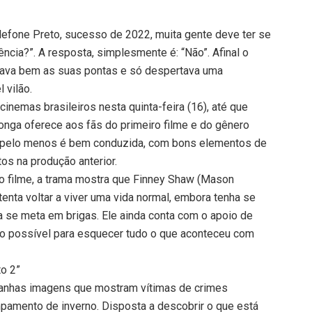
lefone Preto, sucesso de 2022, muita gente deve ter se
ncia?”. A resposta, simplesmente é: “Não”. Afinal o
rrava bem as suas pontas e só despertava uma
 vilão.
cinemas brasileiros nesta quinta-feira (16), até que
 longa oferece aos fãs do primeiro filme e do gênero
a, pelo menos é bem conduzida, com bons elementos de
os na produção anterior.
o filme, a trama mostra que Finney Shaw (Mason
enta voltar a viver uma vida normal, embora tenha se
ia se meta em brigas. Ele ainda conta com o apoio de
o possível para esquecer tudo o que aconteceu com
to 2”
anhas imagens que mostram vítimas de crimes
amento de inverno. Disposta a descobrir o que está