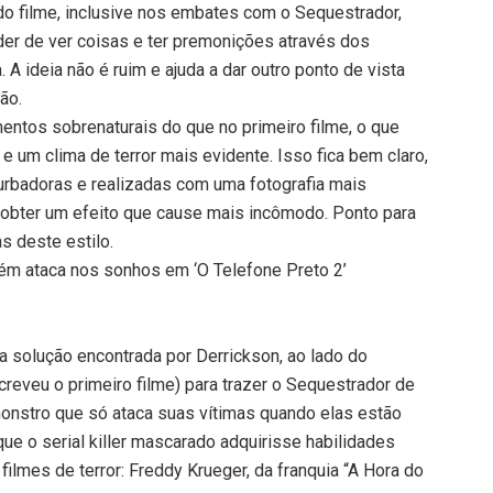
do filme, inclusive nos embates com o Sequestrador,
er de ver coisas e ter premonições através dos
 A ideia não é ruim e ajuda a dar outro ponto de vista
ção.
entos sobrenaturais do que no primeiro filme, o que
 um clima de terror mais evidente. Isso fica bem claro,
turbadoras e realizadas com uma fotografia mais
 obter um efeito que cause mais incômodo. Ponto para
s deste estilo.
ém ataca nos sonhos em ‘O Telefone Preto 2’
 a solução encontrada por Derrickson, ao lado do
screveu o primeiro filme) para trazer o Sequestrador de
monstro que só ataca suas vítimas quando elas estão
e o serial killer mascarado adquirisse habilidades
ilmes de terror: Freddy Krueger, da franquia “A Hora do