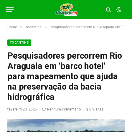
»
»
Home
Tocantins
Pesquisadores percorrem Rio Araguaia em ‘barco hotel’ para mapeamento que ajuda na preservação da bacia hidrográfica
TOCANTINS
Pesquisadores percorrem Rio
Araguaia em ‘barco hotel’
para mapeamento que ajuda
na preservação da bacia
hidrográfica
fevereiro 20, 2025
Nenhum comentário
0
Visitas