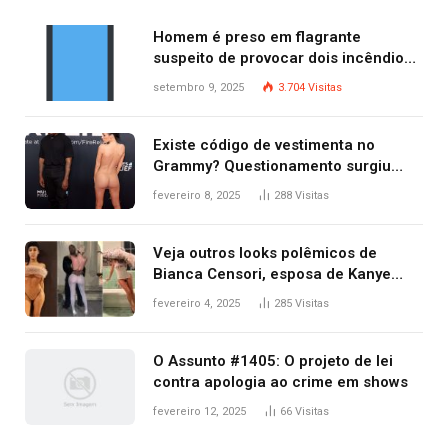
Homem é preso em flagrante
suspeito de provocar dois incêndios
criminosos no mesmo dia
setembro 9, 2025
3.704
Visitas
Existe código de vestimenta no
Grammy? Questionamento surgiu
após Bianca Censori, mulher de
fevereiro 8, 2025
288
Visitas
Kanye West, aparecer nua na
premiação
Veja outros looks polêmicos de
Bianca Censori, esposa de Kanye
West que apareceu nua no Grammy
fevereiro 4, 2025
285
Visitas
2025
O Assunto #1405: O projeto de lei
contra apologia ao crime em shows
fevereiro 12, 2025
66
Visitas