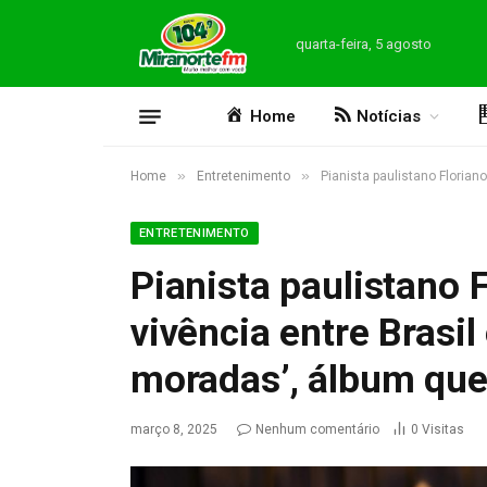
quarta-feira, 5 agosto
Home
Notícias
»
»
Home
Entretenimento
Pianista paulistano Floriano
ENTRETENIMENTO
Pianista paulistano F
vivência entre Brasi
moradas’, álbum que 
março 8, 2025
Nenhum comentário
0
Visitas