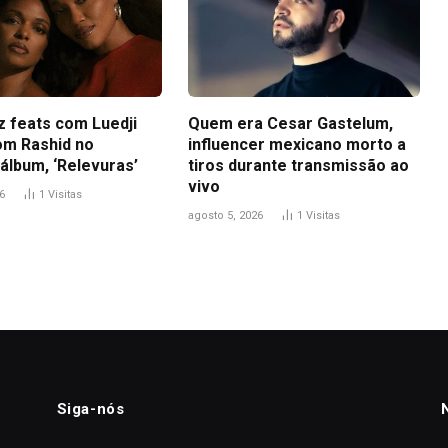
z feats com Luedji
Quem era Cesar Gastelum,
om Rashid no
influencer mexicano morto a
álbum, ‘Relevuras’
tiros durante transmissão ao
vivo
6
1
Visitas
agosto 5, 2026
1
Visitas
Siga-nós