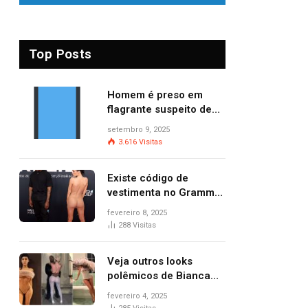
Top Posts
Homem é preso em
flagrante suspeito de
provocar dois incêndios
setembro 9, 2025
criminosos no mesmo
3.616
Visitas
dia
Existe código de
vestimenta no Grammy?
Questionamento surgiu
fevereiro 8, 2025
após Bianca Censori,
288
Visitas
mulher de Kanye West,
aparecer nua na
Veja outros looks
premiação
polêmicos de Bianca
Censori, esposa de
fevereiro 4, 2025
Kanye West que