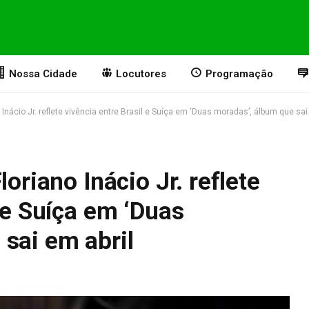
Nossa Cidade
Locutores
Programação
 Inácio Jr. reflete vivência entre Brasil e Suíça em ‘Duas moradas’, álbum que sai
loriano Inácio Jr. reflete
l e Suíça em ‘Duas
sai em abril