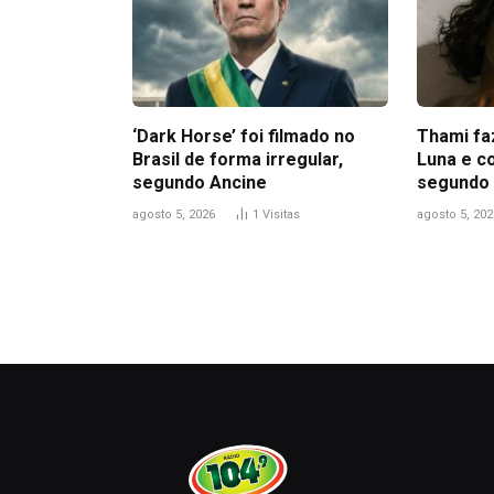
‘Dark Horse’ foi filmado no
Thami fa
Brasil de forma irregular,
Luna e c
segundo Ancine
segundo 
agosto 5, 2026
1
Visitas
agosto 5, 202