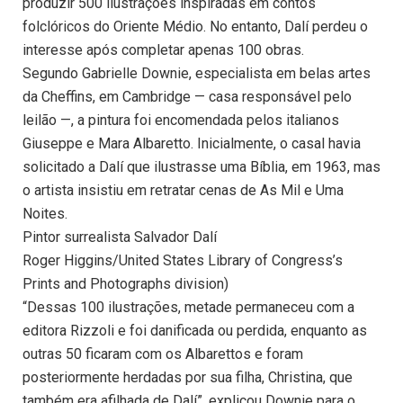
produzir 500 ilustrações inspiradas em contos
folclóricos do Oriente Médio. No entanto, Dalí perdeu o
interesse após completar apenas 100 obras.
Segundo Gabrielle Downie, especialista em belas artes
da Cheffins, em Cambridge — casa responsável pelo
leilão —, a pintura foi encomendada pelos italianos
Giuseppe e Mara Albaretto. Inicialmente, o casal havia
solicitado a Dalí que ilustrasse uma Bíblia, em 1963, mas
o artista insistiu em retratar cenas de As Mil e Uma
Noites.
Pintor surrealista Salvador Dalí
Roger Higgins/United States Library of Congress’s
Prints and Photographs division)
“Dessas 100 ilustrações, metade permaneceu com a
editora Rizzoli e foi danificada ou perdida, enquanto as
outras 50 ficaram com os Albarettos e foram
posteriormente herdadas por sua filha, Christina, que
também era afilhada de Dalí”, explicou Downie para o