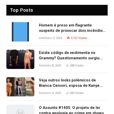
Top Posts
Homem é preso em flagrante
suspeito de provocar dois incêndios
criminosos no mesmo dia
setembro 9, 2025
3.727
Visitas
Existe código de vestimenta no
Grammy? Questionamento surgiu
após Bianca Censori, mulher de
fevereiro 8, 2025
288
Visitas
Kanye West, aparecer nua na
premiação
Veja outros looks polêmicos de
Bianca Censori, esposa de Kanye
West que apareceu nua no Grammy
fevereiro 4, 2025
285
Visitas
2025
O Assunto #1405: O projeto de lei
contra apologia ao crime em shows