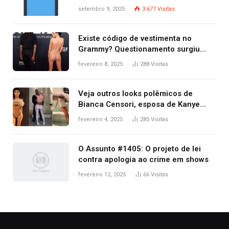
criminosos no mesmo dia
setembro 9, 2025
3.677
Visitas
Existe código de vestimenta no
Grammy? Questionamento surgiu
após Bianca Censori, mulher de
fevereiro 8, 2025
288
Visitas
Kanye West, aparecer nua na
premiação
Veja outros looks polêmicos de
Bianca Censori, esposa de Kanye
West que apareceu nua no Grammy
fevereiro 4, 2025
285
Visitas
2025
O Assunto #1405: O projeto de lei
contra apologia ao crime em shows
fevereiro 12, 2025
66
Visitas