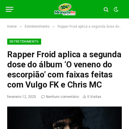
»
»
Home
Entretenimento
Rapper Froid aplica a segunda dose do álbum ‘O veneno do escorpião’ com faixas feitas com Vulgo FK e Chris MC
ENTRETENIMENTO
Rapper Froid aplica a segunda
dose do álbum ‘O veneno do
escorpião’ com faixas feitas
com Vulgo FK e Chris MC
fevereiro 12, 2025
Nenhum comentário
0
Visitas