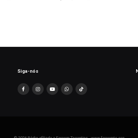
Siga-nós
Facebook
Instagram
YouTube
WhatsApp
TikTok
© 2026 Rádio afiliada a Farcom Tocantins - www.farcomto.org