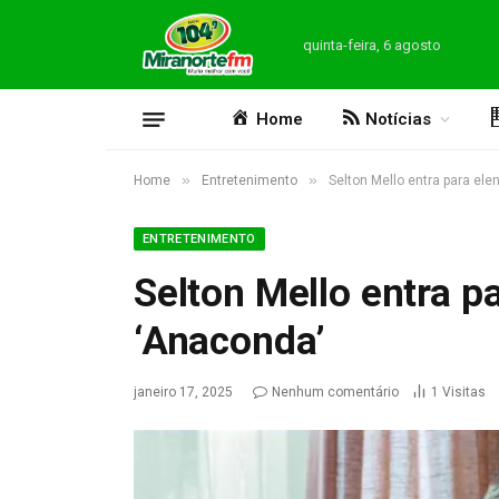
quinta-feira, 6 agosto
Home
Notícias
»
»
Home
Entretenimento
Selton Mello entra para el
ENTRETENIMENTO
Selton Mello entra p
‘Anaconda’
janeiro 17, 2025
Nenhum comentário
1
Visitas