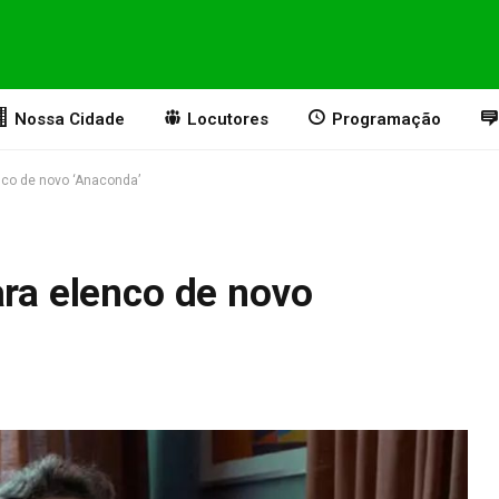
Nossa Cidade
Locutores
Programação
enco de novo ‘Anaconda’
ara elenco de novo