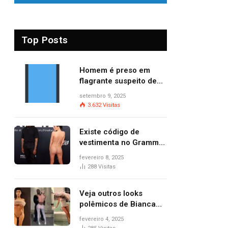
Top Posts
Homem é preso em
flagrante suspeito de
provocar dois incêndios
setembro 9, 2025
criminosos no mesmo
3.632
Visitas
dia
Existe código de
vestimenta no Grammy?
Questionamento surgiu
fevereiro 8, 2025
após Bianca Censori,
288
Visitas
mulher de Kanye West,
aparecer nua na
Veja outros looks
premiação
polêmicos de Bianca
Censori, esposa de
fevereiro 4, 2025
Kanye West que