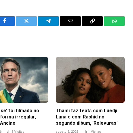
Facebook
Twitter
Telegram
Email
Copy
WhatsA
Link
se’ foi filmado no
Thami faz feats com Luedji
 forma irregular,
Luna e com Rashid no
Ancine
segundo álbum, ‘Relevuras’
6
1
Visitas
agosto 5, 2026
1
Visitas