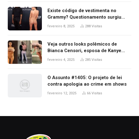
Existe código de vestimenta no
Grammy? Questionamento surgiu
após Bianca Censori, mulher de
fevereiro 8, 2025
288
Visitas
Kanye West, aparecer nua na
premiação
Veja outros looks polêmicos de
Bianca Censori, esposa de Kanye
West que apareceu nua no Grammy
fevereiro 4, 2025
285
Visitas
2025
O Assunto #1405: O projeto de lei
contra apologia ao crime em shows
fevereiro 12, 2025
66
Visitas