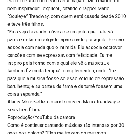
ela foi desfazendo essa associação. “Meu marido foi
bem inspirador”, explicou, citando o rapper Mario
“Souleye” Treadway, com quem está casada desde 2010
e teve três filhos.
“Eu o vejo fazendo música de um jeito que… ele só
parece estar empolgado, apaixonado por aquilo. Ele não
associa com nada que o intimida. Ele associa escrever
canções com se expressar, com felicidade. Eu me
inspiro pela forma com a qual ele vê a música… e
também fiz muita terapia”, complementou, rindo. “Fiz
para que a música fosse só esse veículo de expressão
barulhento; e as partes da fama e da turnê fossem uma
coisa separada.”
Alanis Morissette, o marido músico Mario Treadway e
seus três filhos
Reprodução/YouTube da cantora
Como é continuar cantando músicas tão intensas por 30
anos nos palcos? “Elas me trazem os mesmos