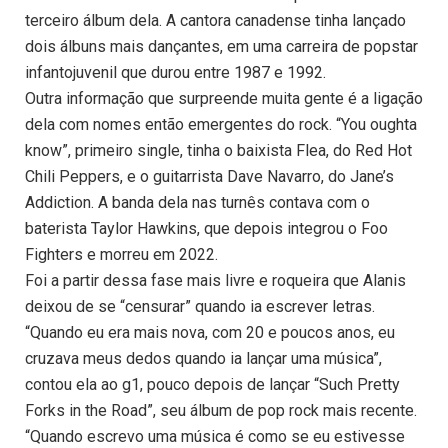
terceiro álbum dela. A cantora canadense tinha lançado
dois álbuns mais dançantes, em uma carreira de popstar
infantojuvenil que durou entre 1987 e 1992.
Outra informação que surpreende muita gente é a ligação
dela com nomes então emergentes do rock. “You oughta
know”, primeiro single, tinha o baixista Flea, do Red Hot
Chili Peppers, e o guitarrista Dave Navarro, do Jane’s
Addiction. A banda dela nas turnês contava com o
baterista Taylor Hawkins, que depois integrou o Foo
Fighters e morreu em 2022.
Foi a partir dessa fase mais livre e roqueira que Alanis
deixou de se “censurar” quando ia escrever letras.
“Quando eu era mais nova, com 20 e poucos anos, eu
cruzava meus dedos quando ia lançar uma música”,
contou ela ao g1, pouco depois de lançar “Such Pretty
Forks in the Road”, seu álbum de pop rock mais recente.
“Quando escrevo uma música é como se eu estivesse