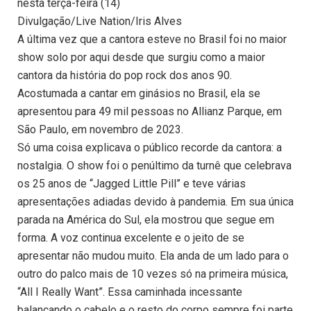
nesta terça-feira (14)
Divulgação/Live Nation/Iris Alves
A última vez que a cantora esteve no Brasil foi no maior
show solo por aqui desde que surgiu como a maior
cantora da história do pop rock dos anos 90.
Acostumada a cantar em ginásios no Brasil, ela se
apresentou para 49 mil pessoas no Allianz Parque, em
São Paulo, em novembro de 2023.
Só uma coisa explicava o público recorde da cantora: a
nostalgia. O show foi o penúltimo da turnê que celebrava
os 25 anos de “Jagged Little Pill” e teve várias
apresentações adiadas devido à pandemia. Em sua única
parada na América do Sul, ela mostrou que segue em
forma. A voz continua excelente e o jeito de se
apresentar não mudou muito. Ela anda de um lado para o
outro do palco mais de 10 vezes só na primeira música,
“All I Really Want”. Essa caminhada incessante
balançando o cabelo e o resto do corpo sempre foi parte