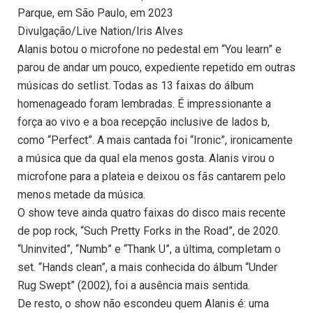
Parque, em São Paulo, em 2023
Divulgação/Live Nation/Iris Alves
Alanis botou o microfone no pedestal em “You learn” e
parou de andar um pouco, expediente repetido em outras
músicas do setlist. Todas as 13 faixas do álbum
homenageado foram lembradas. É impressionante a
força ao vivo e a boa recepção inclusive de lados b,
como “Perfect”. A mais cantada foi “Ironic”, ironicamente
a música que da qual ela menos gosta. Alanis virou o
microfone para a plateia e deixou os fãs cantarem pelo
menos metade da música.
O show teve ainda quatro faixas do disco mais recente
de pop rock, “Such Pretty Forks in the Road”, de 2020.
“Uninvited”, “Numb” e “Thank U”, a última, completam o
set. “Hands clean”, a mais conhecida do álbum “Under
Rug Swept” (2002), foi a ausência mais sentida.
De resto, o show não escondeu quem Alanis é: uma