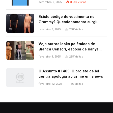
criminosos no mesmo dia
setembro 9, 2025
3.689
Visitas
Existe código de vestimenta no
Grammy? Questionamento surgiu
após Bianca Censori, mulher de
fevereiro 8, 2025
288
Visitas
Kanye West, aparecer nua na
premiação
Veja outros looks polêmicos de
Bianca Censori, esposa de Kanye
West que apareceu nua no Grammy
fevereiro 4, 2025
285
Visitas
2025
O Assunto #1405: O projeto de lei
contra apologia ao crime em shows
fevereiro 12, 2025
66
Visitas