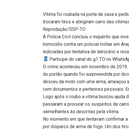
Vítima foi roubada na porta de casa e pediu
trocaram tiros e atingiram carro das vítimas
Reprodução/SSP-TO
A Polícia Civil concluiu o inquérito que in
homicídio contra um policial militar em Ar
indiciadas por tentativa de latrocínio e rec
Participe do canal do g1 TO no WhatsApp
O crime aconteceu em novembro de 2019. A
do portão quando foi surpreendida por d
desceu da moto com uma arma, ameaçou a ví
com documentos e pertences pessoais. Em
Logo após o roubo a vítima buscou ajuda do 
passaram a procurar os suspeitos de carr
semelhantes às descritas pela vítima.
No momento em que tentavam confirmar a id
por disparos de arma de fogo. Um dos tiros 