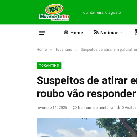
quinta-feira, 6 agosto
Home
Notícias
»
»
Home
Tocantins
Suspeitos de atirar em policial mi
TOCANTINS
Suspeitos de atirar e
roubo vão responder 
fevereiro 11, 2025
Nenhum comentário
0
Visitas