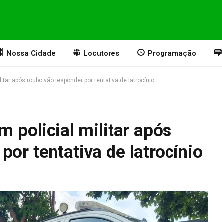
Nossa Cidade
Locutores
Programação
litar após roubo vão responder por tentativa de latrocínio
m policial militar após
por tentativa de latrocínio