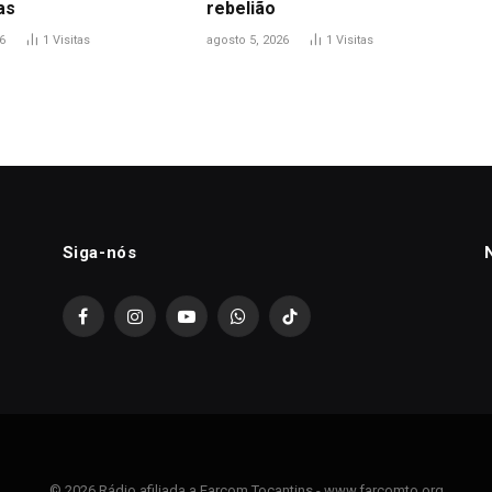
as
rebelião
6
1
Visitas
agosto 5, 2026
1
Visitas
Siga-nós
Facebook
Instagram
YouTube
WhatsApp
TikTok
© 2026 Rádio afiliada a Farcom Tocantins - www.farcomto.org