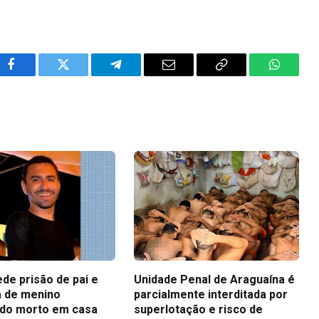
Facebook
Twitter
Telegram
Email
Copy
WhatsA
Link
ede prisão de pai e
Unidade Penal de Araguaína é
 de menino
parcialmente interditada por
do morto em casa
superlotação e risco de