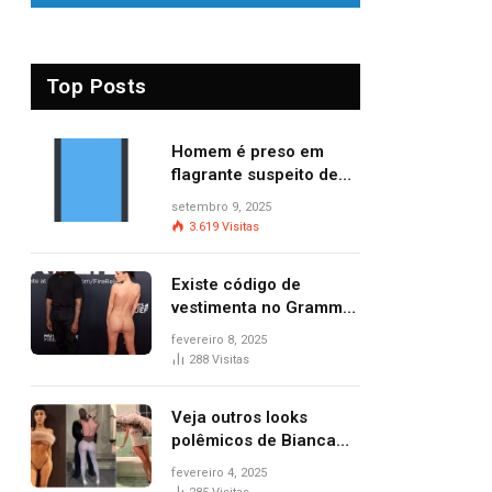
Top Posts
Homem é preso em
flagrante suspeito de
provocar dois incêndios
setembro 9, 2025
criminosos no mesmo
3.619
Visitas
dia
Existe código de
vestimenta no Grammy?
Questionamento surgiu
fevereiro 8, 2025
após Bianca Censori,
288
Visitas
mulher de Kanye West,
aparecer nua na
Veja outros looks
premiação
polêmicos de Bianca
Censori, esposa de
fevereiro 4, 2025
Kanye West que