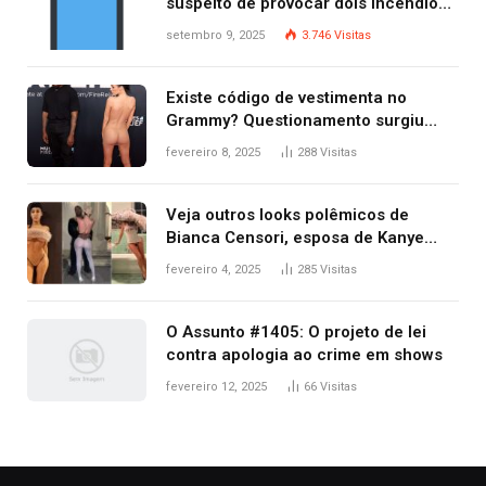
suspeito de provocar dois incêndios
criminosos no mesmo dia
setembro 9, 2025
3.746
Visitas
Existe código de vestimenta no
Grammy? Questionamento surgiu
após Bianca Censori, mulher de
fevereiro 8, 2025
288
Visitas
Kanye West, aparecer nua na
premiação
Veja outros looks polêmicos de
Bianca Censori, esposa de Kanye
West que apareceu nua no Grammy
fevereiro 4, 2025
285
Visitas
2025
O Assunto #1405: O projeto de lei
contra apologia ao crime em shows
fevereiro 12, 2025
66
Visitas