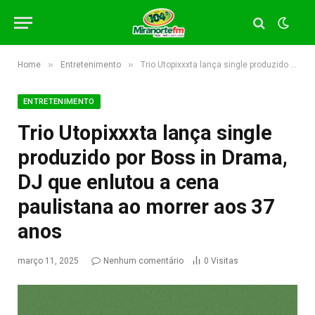
»
»
Home
Entretenimento
Trio Utopixxxta lança single produzido por Boss in Drama, DJ que enlutou a cena paulistana ao morrer aos 37 anos
ENTRETENIMENTO
Trio Utopixxxta lança single
produzido por Boss in Drama,
DJ que enlutou a cena
paulistana ao morrer aos 37
anos
março 11, 2025
Nenhum comentário
0
Visitas