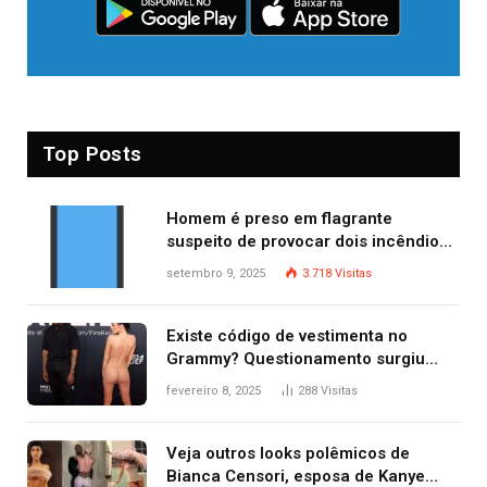
Top Posts
Homem é preso em flagrante
suspeito de provocar dois incêndios
criminosos no mesmo dia
setembro 9, 2025
3.718
Visitas
Existe código de vestimenta no
Grammy? Questionamento surgiu
após Bianca Censori, mulher de
fevereiro 8, 2025
288
Visitas
Kanye West, aparecer nua na
premiação
Veja outros looks polêmicos de
Bianca Censori, esposa de Kanye