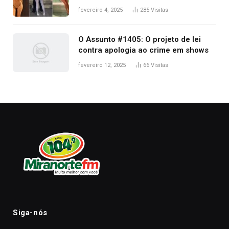
West que apareceu nua no Grammy
fevereiro 4, 2025
285
Visitas
2025
O Assunto #1405: O projeto de lei
contra apologia ao crime em shows
fevereiro 12, 2025
66
Visitas
Siga-nós