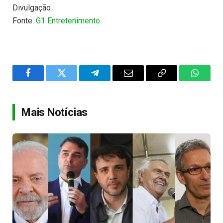
Divulgação
Fonte:
G1 Entretenimento
Facebook
Twitter
Telegram
Email
Copy
WhatsA
Link
Mais Notícias