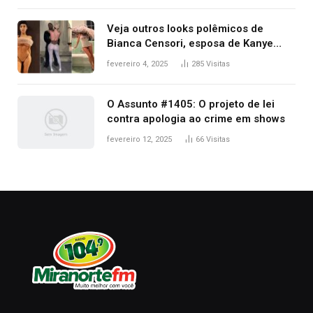
premiação
Veja outros looks polêmicos de
Bianca Censori, esposa de Kanye
West que apareceu nua no Grammy
fevereiro 4, 2025
285
Visitas
2025
O Assunto #1405: O projeto de lei
contra apologia ao crime em shows
fevereiro 12, 2025
66
Visitas