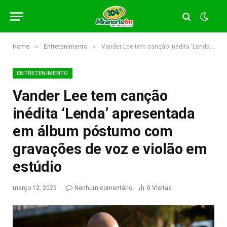
»
»
Home
Entretenimento
Vander Lee tem canção inédita ‘Lenda’ apresentada em álbum póstumo com gravações de voz e violão em estúdio
ENTRETENIMENTO
Vander Lee tem canção
inédita ‘Lenda’ apresentada
em álbum póstumo com
gravações de voz e violão em
estúdio
março 12, 2025
Nenhum comentário
0
Visitas