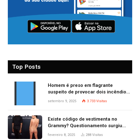
Top Posts
Homem é preso em flagrante
suspeito de provocar dois incêndios
criminosos no mesmo dia
setembro 9, 2025
3.733
Visitas
Existe código de vestimenta no
Grammy? Questionamento surgiu
após Bianca Censori, mulher de
fevereiro 8, 2025
288
Visitas
Kanye West, aparecer nua na