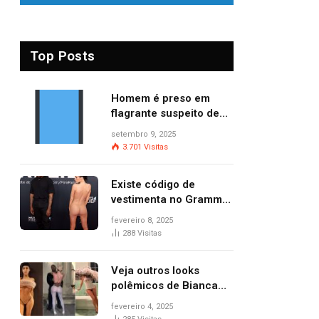
Top Posts
Homem é preso em
flagrante suspeito de
provocar dois incêndios
setembro 9, 2025
criminosos no mesmo
3.701
Visitas
dia
Existe código de
vestimenta no Grammy?
Questionamento surgiu
fevereiro 8, 2025
após Bianca Censori,
288
Visitas
mulher de Kanye West,
aparecer nua na
Veja outros looks
premiação
polêmicos de Bianca
Censori, esposa de
fevereiro 4, 2025
Kanye West que