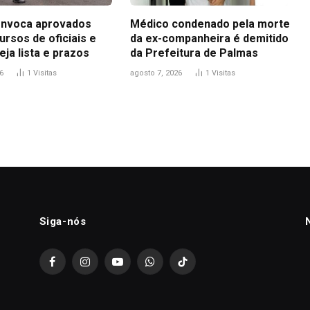
nvoca aprovados
Médico condenado pela morte
rsos de oficiais e
da ex-companheira é demitido
eja lista e prazos
da Prefeitura de Palmas
6
1
Visitas
agosto 7, 2026
1
Visitas
Siga-nós
Facebook
Instagram
YouTube
WhatsApp
TikTok