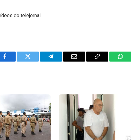
ídeos do telejornal.
Facebook
Twitter
Telegram
Email
Copy
WhatsA
Link