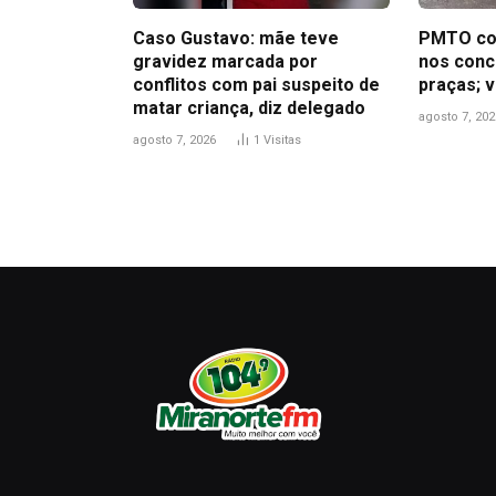
Caso Gustavo: mãe teve
PMTO co
gravidez marcada por
nos concu
conflitos com pai suspeito de
praças; v
matar criança, diz delegado
agosto 7, 202
agosto 7, 2026
1
Visitas