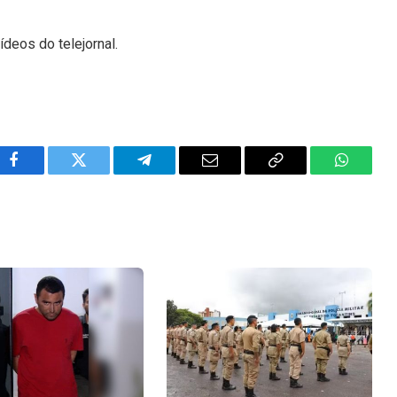
ídeos do telejornal.
Facebook
Twitter
Telegram
Email
Copy
WhatsA
Link