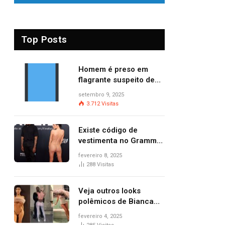
Top Posts
Homem é preso em
flagrante suspeito de
provocar dois incêndios
setembro 9, 2025
criminosos no mesmo
3.712
Visitas
dia
Existe código de
vestimenta no Grammy?
Questionamento surgiu
fevereiro 8, 2025
após Bianca Censori,
288
Visitas
mulher de Kanye West,
aparecer nua na
Veja outros looks
premiação
polêmicos de Bianca
Censori, esposa de
fevereiro 4, 2025
Kanye West que