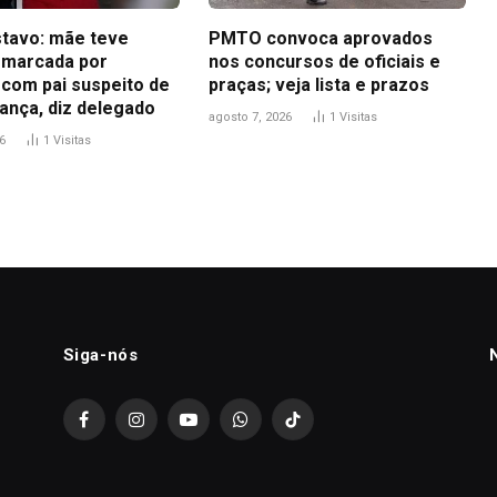
tavo: mãe teve
PMTO convoca aprovados
 marcada por
nos concursos de oficiais e
 com pai suspeito de
praças; veja lista e prazos
ança, diz delegado
agosto 7, 2026
1
Visitas
6
1
Visitas
Siga-nós
Facebook
Instagram
YouTube
WhatsApp
TikTok