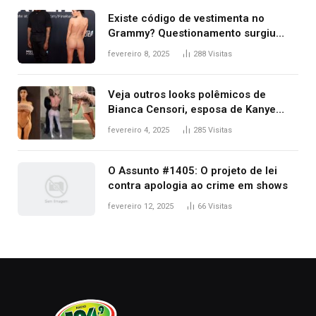
Existe código de vestimenta no
Grammy? Questionamento surgiu
após Bianca Censori, mulher de
fevereiro 8, 2025
288
Visitas
Kanye West, aparecer nua na
premiação
Veja outros looks polêmicos de
Bianca Censori, esposa de Kanye
West que apareceu nua no Grammy
fevereiro 4, 2025
285
Visitas
2025
O Assunto #1405: O projeto de lei
contra apologia ao crime em shows
fevereiro 12, 2025
66
Visitas