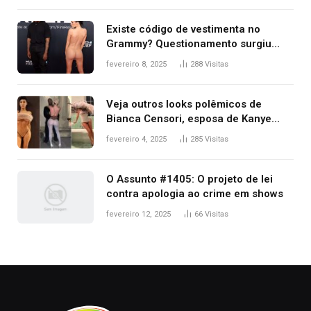
Existe código de vestimenta no
Grammy? Questionamento surgiu
após Bianca Censori, mulher de
fevereiro 8, 2025
288
Visitas
Kanye West, aparecer nua na
premiação
Veja outros looks polêmicos de
Bianca Censori, esposa de Kanye
West que apareceu nua no Grammy
fevereiro 4, 2025
285
Visitas
2025
O Assunto #1405: O projeto de lei
contra apologia ao crime em shows
fevereiro 12, 2025
66
Visitas