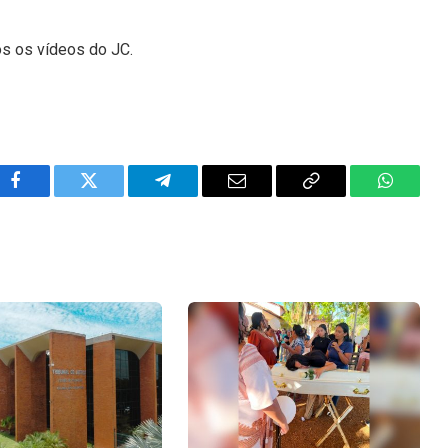
os os vídeos do JC.
Facebook
Twitter
Telegram
Email
Copy
WhatsA
Link