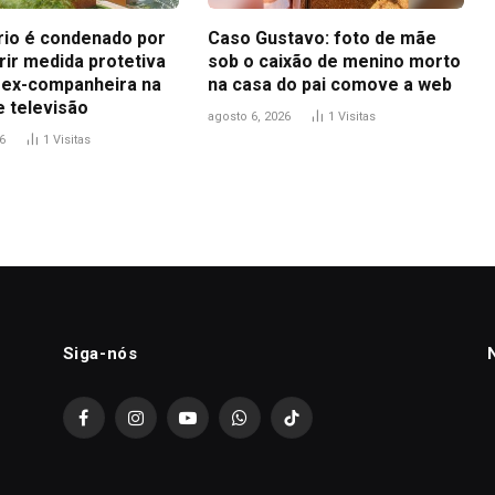
io é condenado por
Caso Gustavo: foto de mãe
ir medida protetiva
sob o caixão de menino morto
 ex-companheira na
na casa do pai comove a web
e televisão
agosto 6, 2026
1
Visitas
6
1
Visitas
Siga-nós
Facebook
Instagram
YouTube
WhatsApp
TikTok