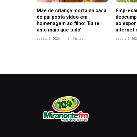
Mãe de criança morta na casa
Empresár
do pai posta vídeo em
descumpr
homenagem ao filho: ‘Eu te
ao expor
amo mais que tudo’
internet 
agosto 6, 2026
1
Visitas
agosto 6, 202