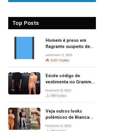
Top Posts
Homem é preso em
flagrante suspeito de
provocar dois incêndios
setembro 9, 2025
criminosos no mesmo
3.651
Visitas
dia
Existe código de
vestimenta no Grammy?
Questionamento surgiu
fevereiro 8, 2025
após Bianca Censori,
288
Visitas
mulher de Kanye West,
aparecer nua na
Veja outros looks
premiação
polêmicos de Bianca
Censori, esposa de
fevereiro 4, 2025
Kanye West que