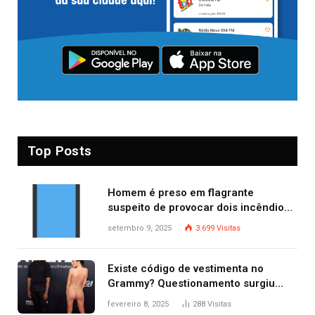
Top Posts
Homem é preso em flagrante
suspeito de provocar dois incêndios
criminosos no mesmo dia
setembro 9, 2025
3.699
Visitas
Existe código de vestimenta no
Grammy? Questionamento surgiu
após Bianca Censori, mulher de
fevereiro 8, 2025
288
Visitas
Kanye West, aparecer nua na