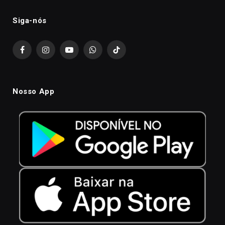
Siga-nós
Facebook
Instagram
YouTube
WhatsApp
TikTok
Nosso App