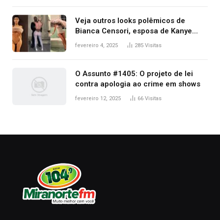
premiação
Veja outros looks polêmicos de
Bianca Censori, esposa de Kanye
West que apareceu nua no Grammy
fevereiro 4, 2025
285
Visitas
2025
O Assunto #1405: O projeto de lei
contra apologia ao crime em shows
fevereiro 12, 2025
66
Visitas