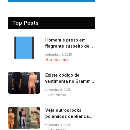
Top Posts
Homem é preso em
flagrante suspeito de
provocar dois incêndios
setembro 9, 2025
criminosos no mesmo
3.636
Visitas
dia
Existe código de
vestimenta no Grammy?
Questionamento surgiu
fevereiro 8, 2025
após Bianca Censori,
288
Visitas
mulher de Kanye West,
aparecer nua na
Veja outros looks
premiação
polêmicos de Bianca
Censori, esposa de
fevereiro 4, 2025
Kanye West que