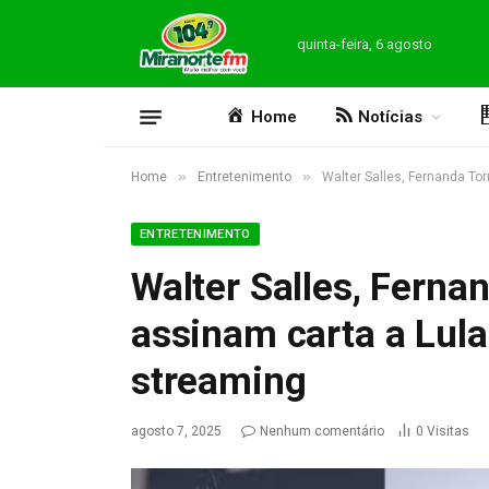
quinta-feira, 6 agosto
Home
Notícias
»
»
Home
Entretenimento
Walter Salles, Fernanda To
ENTRETENIMENTO
Walter Salles, Ferna
assinam carta a Lul
streaming
agosto 7, 2025
Nenhum comentário
0
Visitas