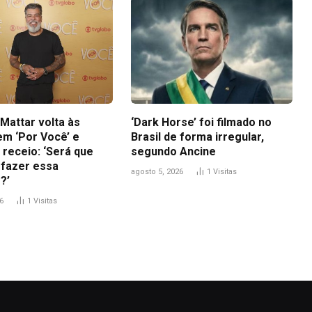
Mattar volta às
‘Dark Horse’ foi filmado no
em ‘Por Você’ e
Brasil de forma irregular,
 receio: ‘Será que
segundo Ancine
 fazer essa
agosto 5, 2026
1
Visitas
?’
6
1
Visitas