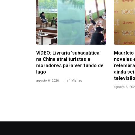
VÍDEO: Livraria ‘subaquática’
Maurício 
na China atrai turistas e
novelas 
moradores para ver fundo de
relembra
lago
ainda sei
televisão
agosto 6, 2026
1
Visitas
agosto 6, 202