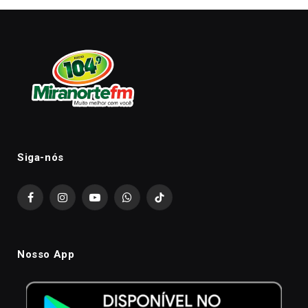
Siga-nós
Facebook
Instagram
YouTube
WhatsApp
TikTok
Nosso App