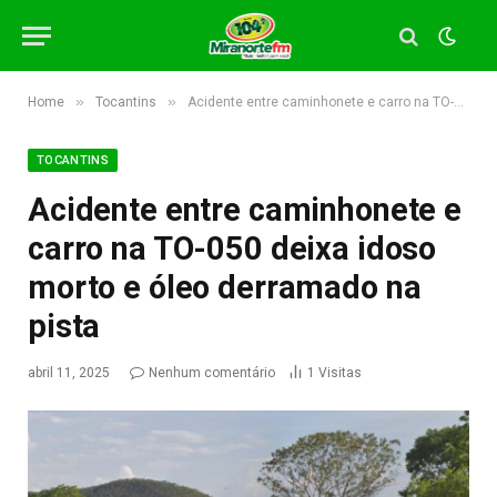
»
»
Home
Tocantins
Acidente entre caminhonete e carro na TO-050 deixa idoso morto e óleo derramado na pista
TOCANTINS
Acidente entre caminhonete e
carro na TO-050 deixa idoso
morto e óleo derramado na
pista
abril 11, 2025
Nenhum comentário
1
Visitas