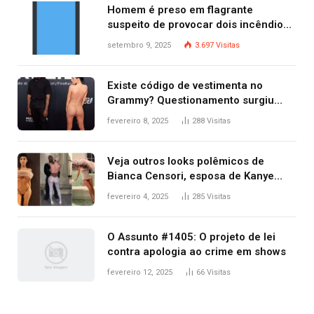
Homem é preso em flagrante
suspeito de provocar dois incêndios
criminosos no mesmo dia
setembro 9, 2025
3.697
Visitas
Existe código de vestimenta no
Grammy? Questionamento surgiu
após Bianca Censori, mulher de
fevereiro 8, 2025
288
Visitas
Kanye West, aparecer nua na
premiação
Veja outros looks polêmicos de
Bianca Censori, esposa de Kanye
West que apareceu nua no Grammy
fevereiro 4, 2025
285
Visitas
2025
O Assunto #1405: O projeto de lei
contra apologia ao crime em shows
fevereiro 12, 2025
66
Visitas