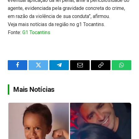
eventual aplicação da lei penal, ante a periculosidade do
agente, evidenciada pela gravidade concreta do crime,
em razão da violência de sua conduta”, afirmou.
Veja mais notícias da região no g1 Tocantins.
Fonte:
G1 Tocantins
Facebook
Twitter
Telegram
Email
Copy
WhatsA
Link
Mais Notícias