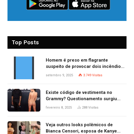
Top Posts
Homem é preso em flagrante
suspeito de provocar dois incêndios
criminosos no mesmo dia
setembro 9, 2025
3.749
Visitas
Existe código de vestimenta no
Grammy? Questionamento surgiu
após Bianca Censori, mulher de
fevereiro 8, 2025
288
Visitas
Kanye West, aparecer nua na
premiação
Veja outros looks polêmicos de
Bianca Censori, esposa de Kanye