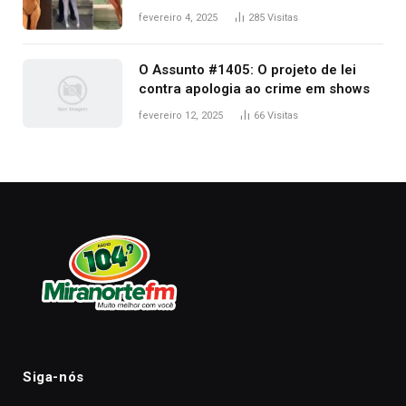
West que apareceu nua no Grammy
fevereiro 4, 2025
285
Visitas
2025
O Assunto #1405: O projeto de lei
contra apologia ao crime em shows
fevereiro 12, 2025
66
Visitas
Siga-nós