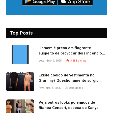
Top Posts
Homem é preso em flagrante
suspeito de provocar dois incêndios
criminosos no mesmo dia
setembro 9, 2025
3.688
Visitas
Existe código de vestimenta no
Grammy? Questionamento surgiu
após Bianca Censori, mulher de
fevereiro 8, 2025
288
Visitas
Kanye West, aparecer nua na
premiação
Veja outros looks polêmicos de
Bianca Censori, esposa de Kanye