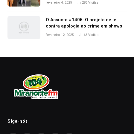
West que apareceu nua no Grammy
fevereiro 4, 2025
285
Visitas
2025
O Assunto #1405: O projeto de lei
contra apologia ao crime em shows
fevereiro 12, 2025
66
Visitas
Siga-nós