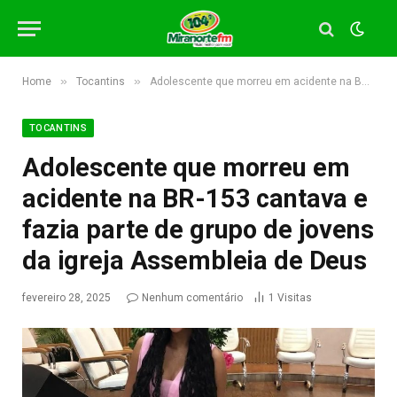
»
»
Home
Tocantins
Adolescente que morreu em acidente na BR-153 cantava e fazia parte de grupo de jovens da igreja Assembleia de Deus
TOCANTINS
Adolescente que morreu em
acidente na BR-153 cantava e
fazia parte de grupo de jovens
da igreja Assembleia de Deus
fevereiro 28, 2025
Nenhum comentário
1
Visitas