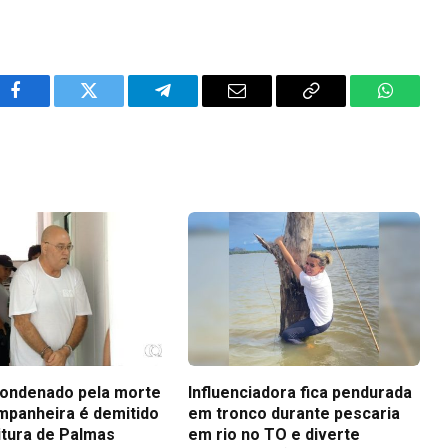
Facebook
Twitter
Telegram
Email
Copy
WhatsA
Link
ondenado pela morte
Influenciadora fica pendurada
mpanheira é demitido
em tronco durante pescaria
itura de Palmas
em rio no TO e diverte