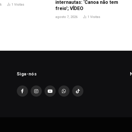
internautas: ‘Canoa não tem
6
1
Visitas
freio’; VÍDEO
agosto 7, 2026
1
Visitas
Siga-nós
Facebook
Instagram
YouTube
WhatsApp
TikTok