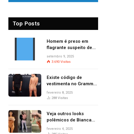
Top Posts
Homem é preso em
flagrante suspeito de
provocar dois incêndios
setembro 9, 2025
criminosos no mesmo
3.690
Visitas
dia
Existe código de
vestimenta no Grammy?
Questionamento surgiu
fevereiro 8, 2025
após Bianca Censori,
288
Visitas
mulher de Kanye West,
aparecer nua na
Veja outros looks
premiação
polêmicos de Bianca
Censori, esposa de
fevereiro 4, 2025
Kanye West que