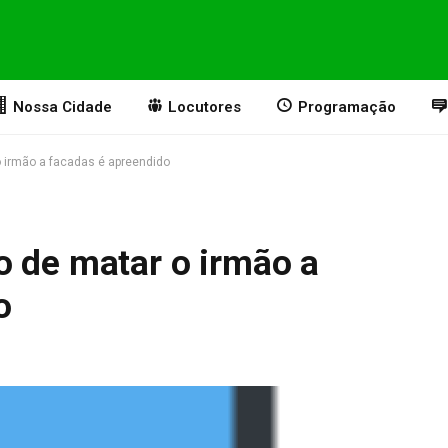
Nossa Cidade
Locutores
Programação
 irmão a facadas é apreendido
o de matar o irmão a
o