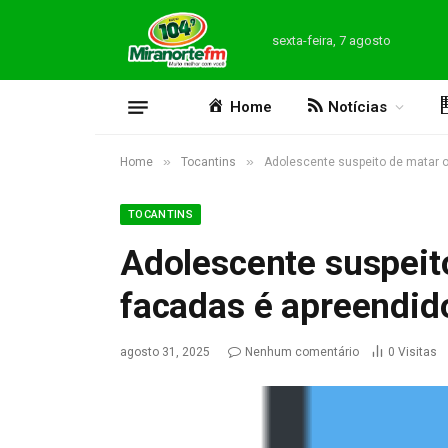
sexta-feira, 7 agosto
Home
Notícias
»
»
Home
Tocantins
Adolescente suspeito de matar o
TOCANTINS
Adolescente suspeit
facadas é apreendid
agosto 31, 2025
Nenhum comentário
0
Visitas