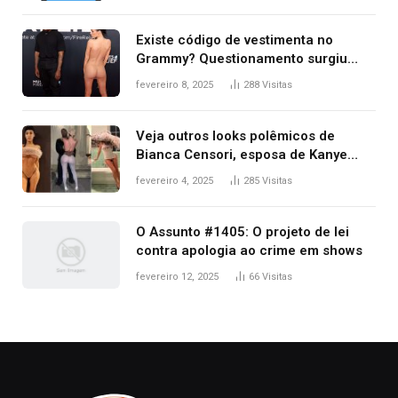
Existe código de vestimenta no
Grammy? Questionamento surgiu
após Bianca Censori, mulher de
fevereiro 8, 2025
288
Visitas
Kanye West, aparecer nua na
premiação
Veja outros looks polêmicos de
Bianca Censori, esposa de Kanye
West que apareceu nua no Grammy
fevereiro 4, 2025
285
Visitas
2025
O Assunto #1405: O projeto de lei
contra apologia ao crime em shows
fevereiro 12, 2025
66
Visitas