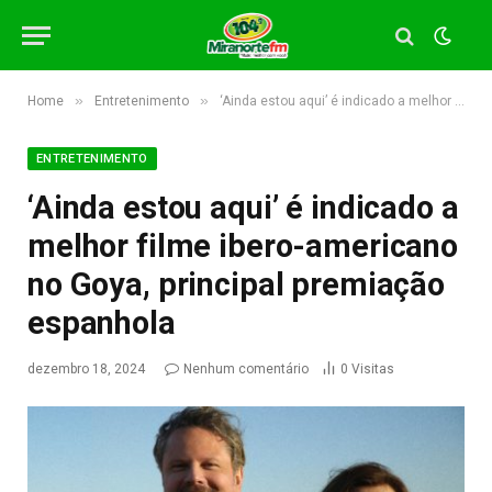
»
»
Home
Entretenimento
‘Ainda estou aqui’ é indicado a melhor filme ibero-americano no Goya, principal premiação espanhola
ENTRETENIMENTO
‘Ainda estou aqui’ é indicado a
melhor filme ibero-americano
no Goya, principal premiação
espanhola
dezembro 18, 2024
Nenhum comentário
0
Visitas