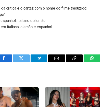
 da crítica e o cartaz com o nome do filme traduzido:
qui’
spanhol, italiano e alemão:
 em italiano, alemão e espanhol
Facebook
Twitter
Telegram
Email
Copy
WhatsA
Link