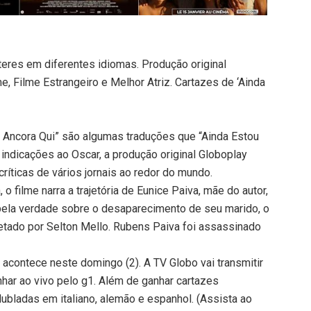
teres em diferentes idiomas. Produção original
e, Filme Estrangeiro e Melhor Atriz. Cartazes de ‘Ainda
ono Ancora Qui” são algumas traduções que “Ainda Estou
indicações ao Oscar, a produção original Globoplay
íticas de vários jornais ao redor do mundo.
 filme narra a trajetória de Eunice Paiva, mãe do autor,
pela verdade sobre o desaparecimento de seu marido, o
etado por Selton Mello. Rubens Paiva foi assassinado
acontece neste domingo (2). A TV Globo vai transmitir
ar ao vivo pelo g1. Além de ganhar cartazes
dubladas em italiano, alemão e espanhol. (Assista ao