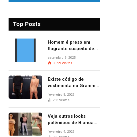
Top Posts
Homem é preso em
flagrante suspeito de
provocar dois incêndios
setembro 9, 2025
criminosos no mesmo
3.699
Visitas
dia
Existe código de
vestimenta no Grammy?
Questionamento surgiu
fevereiro 8, 2025
após Bianca Censori,
288
Visitas
mulher de Kanye West,
aparecer nua na
Veja outros looks
premiação
polêmicos de Bianca
Censori, esposa de
fevereiro 4, 2025
Kanye West que