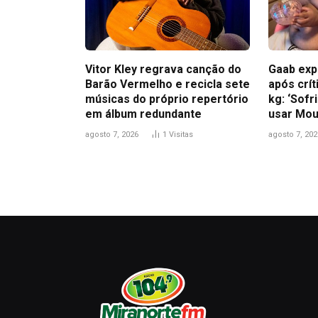
Vitor Kley regrava canção do
Gaab exp
Barão Vermelho e recicla sete
após crít
músicas do próprio repertório
kg: ‘Sofr
em álbum redundante
usar Mou
agosto 7, 2026
1
Visitas
agosto 7, 202