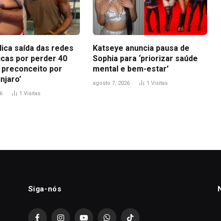
lica saída das redes
Katseye anuncia pausa de
icas por perder 40
Sophia para ‘priorizar saúde
i preconceito por
mental e bem-estar’
njaro’
agosto 7, 2026
1
Visitas
6
1
Visitas
Siga-nós