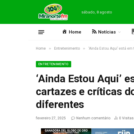
sábado, 8 agosto
Home
Notícias
»
»
Home
Entretenimento
‘Ainda Estou Aqui’ está em 
ENTRETENIMENTO
‘Ainda Estou Aqui’ e
cartazes e críticas 
diferentes
fevereiro 27, 2025
Nenhum comentário
0
Visitas