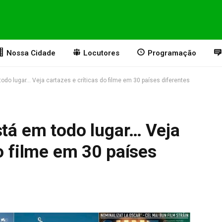
Nossa Cidade
Locutores
Programação
todo lugar… Veja cartazes e críticas do filme em 30 países diferentes
stá em todo lugar… Veja
do filme em 30 países