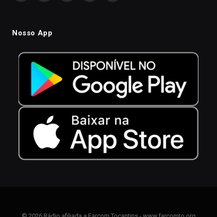
Nosso App
© 2026 Rádio afiliada a Farcom Tocantins - www.farcomto.org