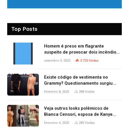
Top Posts
Homem é preso em flagrante
suspeito de provocar dois incêndios
criminosos no mesmo dia
setembro 9, 2025
3.723
Visitas
Existe código de vestimenta no
Grammy? Questionamento surgiu
após Bianca Censori, mulher de
fevereiro 8, 2025
288
Visitas
Kanye West, aparecer nua na
premiação
Veja outros looks polêmicos de
Bianca Censori, esposa de Kanye
West que apareceu nua no Grammy
fevereiro 4, 2025
285
Visitas
2025