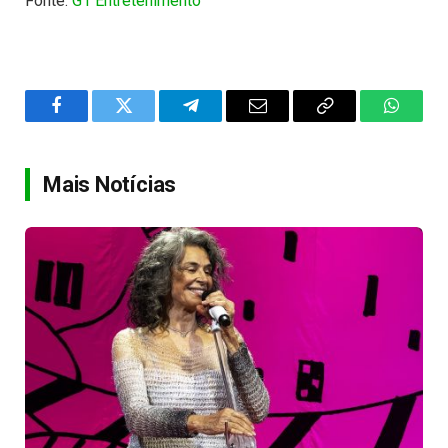
Fonte:
G1 Entretenimento
Facebook
Twitter
Telegram
Email
Copy
WhatsA
Link
Mais Notícias