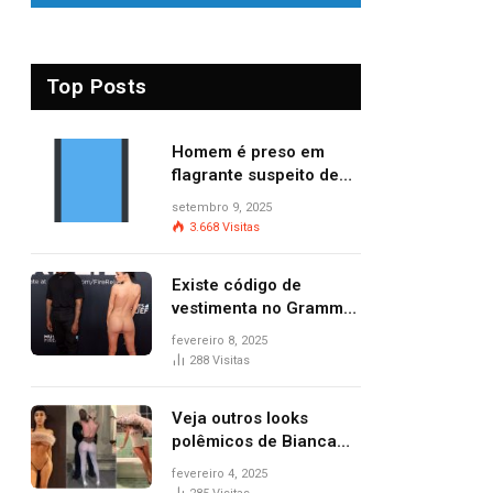
Top Posts
Homem é preso em
flagrante suspeito de
provocar dois incêndios
setembro 9, 2025
criminosos no mesmo
3.668
Visitas
dia
Existe código de
vestimenta no Grammy?
Questionamento surgiu
fevereiro 8, 2025
após Bianca Censori,
288
Visitas
mulher de Kanye West,
aparecer nua na
Veja outros looks
premiação
polêmicos de Bianca
Censori, esposa de
fevereiro 4, 2025
Kanye West que