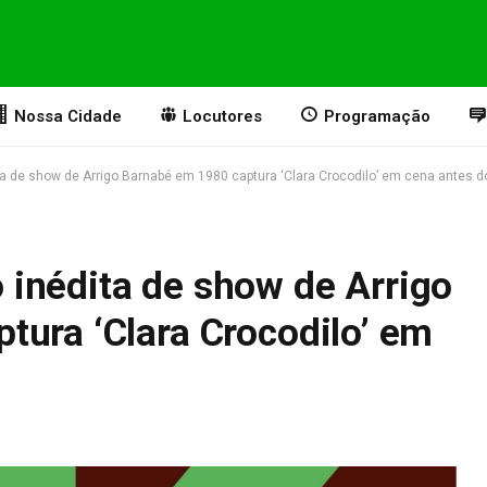
Nossa Cidade
Locutores
Programação
 de show de Arrigo Barnabé em 1980 captura ‘Clara Crocodilo’ em cena antes d
inédita de show de Arrigo
tura ‘Clara Crocodilo’ em