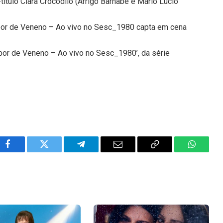
título Clara Crocodilo (Arrigo Barnabé e Mário Lúcio
abor de Veneno – Ao vivo no Sesc_1980 capta em cena
bor de Veneno – Ao vivo no Sesc_1980’, da série
Facebook
Twitter
Telegram
Email
Copy
WhatsA
Link