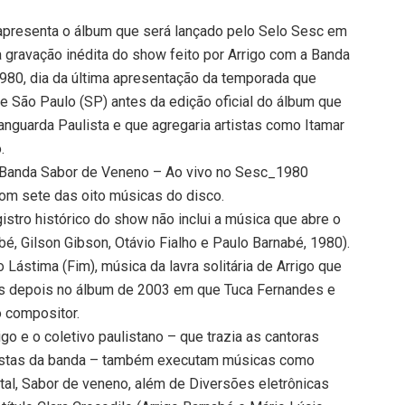
ue apresenta o álbum que será lançado pelo Selo Sesc em
 a gravação inédita do show feito por Arrigo com a Banda
980, dia da última apresentação da temporada que
e São Paulo (SP) antes da edição oficial do álbum que
anguarda Paulista e que agregaria artistas como Itamar
.
& Banda Sabor de Veneno – Ao vivo no Sesc_1980
com sete das oito músicas do disco.
istro histórico do show não inclui a música que abre o
abé, Gilson Gibson, Otávio Fialho e Paulo Barnabé, 1980).
o Lástima (Fim), música da lavra solitária de Arrigo que
os depois no álbum de 2003 em que Tuca Fernandes e
o compositor.
igo e o coletivo paulistano – que trazia as cantoras
listas da banda – também executam músicas como
total, Sabor de veneno, além de Diversões eletrônicas