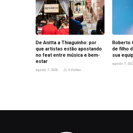
De Anitta a Thiaguinho: por
Roberto 
que artistas estão apostando
de filho
no feat entre música e bem-
sua equi
estar
agosto 7, 202
agosto 7, 2026
0
Visitas