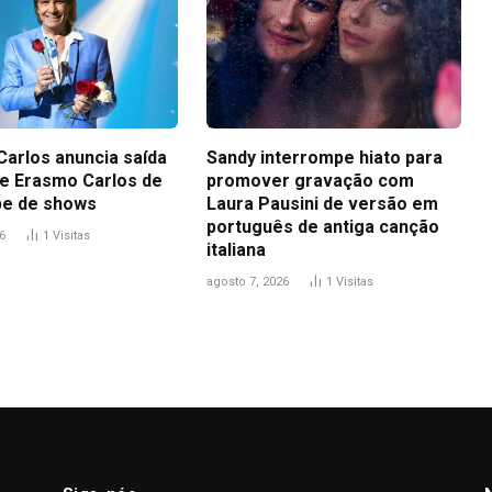
Carlos anuncia saída
Sandy interrompe hiato para
 de Erasmo Carlos de
promover gravação com
pe de shows
Laura Pausini de versão em
português de antiga canção
6
1
Visitas
italiana
agosto 7, 2026
1
Visitas