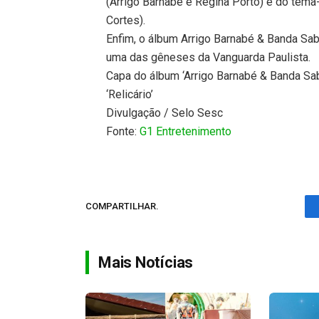
(Arrigo Barnabé e Regina Porto) e do tema-
Cortes).
Enfim, o álbum Arrigo Barnabé & Banda S
uma das gêneses da Vanguarda Paulista.
Capa do álbum ‘Arrigo Barnabé & Banda Sa
‘Relicário’
Divulgação / Selo Sesc
Fonte:
G1 Entretenimento
COMPARTILHAR.
Mais Notícias