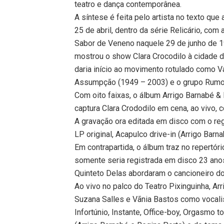
teatro e dança contemporânea.
A síntese é feita pelo artista no texto q
25 de abril, dentro da série Relicário, com
Sabor de Veneno naquele 29 de junho de 1
mostrou o show Clara Crocodilo à cidade d
daria início ao movimento rotulado como V
Assumpção (1949 – 2003) e o grupo Rumo
Com oito faixas, o álbum Arrigo Barnabé 
captura Clara Crododilo em cena, ao vivo, 
A gravação ora editada em disco com o reg
LP original, Acapulco drive-in (Arrigo Barn
Em contrapartida, o álbum traz no repertóri
somente seria registrada em disco 23 an
Quinteto Delas abordaram o cancioneiro d
Ao vivo no palco do Teatro Pixinguinha, Arr
Suzana Salles e Vãnia Bastos como voca
Infortúnio, Instante, Office-boy, Orgasmo 