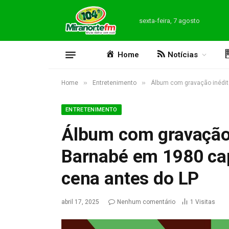
sexta-feira, 7 agosto
Home
Notícias
»
»
Home
Entretenimento
Álbum com gravação inédita
ENTRETENIMENTO
Álbum com gravação 
Barnabé em 1980 cap
cena antes do LP
abril 17, 2025
Nenhum comentário
1
Visitas