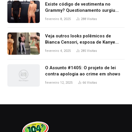
Existe código de vestimenta no
Grammy? Questionamento surgiu
após Bianca Censori, mulher de
fevereiro 8, 2025
288
Visitas
Kanye West, aparecer nua na
premiação
Veja outros looks polêmicos de
Bianca Censori, esposa de Kanye
West que apareceu nua no Grammy
fevereiro 4, 2025
285
Visitas
2025
O Assunto #1405: O projeto de lei
contra apologia ao crime em shows
fevereiro 12, 2025
66
Visitas