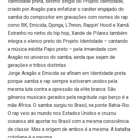
Identidade preta, sétimo single do Projeto Identidade,
criado por Aragão para enfatizar o caráter engajado do
samba do compositor em gravações com nomes do rap
como BK, Emicida, Djonga, L7nnon, Rappin’ Hood e Xamã.
Estranho no ninho do hip hop, Xande de Pilares também
integra o elenco preto do Projeto Identidade – cantando
a música inédita Papo preto – pela irmandade com
Aragão no universo do samba, ainda que sejam de
gerações e tribos distintas.
Jorge Aragão e Emicida se afinam em Identidade preta
porque samba e rap sempre estiveram unidos pela
mesma luta contra a opressão da elite branca. São
gêneros musicais gerados pela negritude cujo berço é a
mãe África. O samba surgiu no Brasil, na ponte Bahia-Rio.
O rap veio ao mundo nos Estados Unidos e cruzou
oceanos até aportar no Brasil com a mesma consciência
de classe. Mas a origem de ambos é a mesma. A batalha
cotidiana é a mesma.