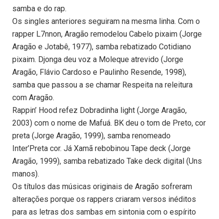
samba e do rap.
Os singles anteriores seguiram na mesma linha. Com o
rapper L7nnon, Aragão remodelou Cabelo pixaim (Jorge
Aragão e Jotabê, 1977), samba rebatizado Cotidiano
pixaim. Djonga deu voz a Moleque atrevido (Jorge
Aragão, Flávio Cardoso e Paulinho Resende, 1998),
samba que passou a se chamar Respeita na releitura
com Aragão.
Rappin’ Hood refez Dobradinha light (Jorge Aragão,
2003) com o nome de Mafuá. BK deu o tom de Preto, cor
preta (Jorge Aragão, 1999), samba renomeado
Inter’Preta cor. Já Xamã rebobinou Tape deck (Jorge
Aragão, 1999), samba rebatizado Take deck digital (Uns
manos).
Os títulos das músicas originais de Aragão sofreram
alterações porque os rappers criaram versos inéditos
para as letras dos sambas em sintonia com o espírito