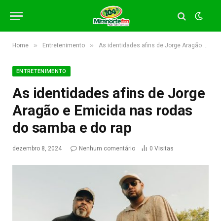
»
»
Home
Entretenimento
As identidades afins de Jorge Aragão e Emicida nas rodas do samba e do rap
ENTRETENIMENTO
As identidades afins de Jorge
Aragão e Emicida nas rodas
do samba e do rap
dezembro 8, 2024
Nenhum comentário
0
Visitas