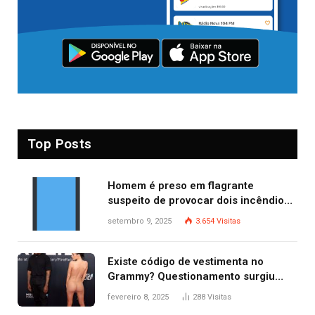
Top Posts
Homem é preso em flagrante
suspeito de provocar dois incêndios
criminosos no mesmo dia
setembro 9, 2025
3.654
Visitas
Existe código de vestimenta no
Grammy? Questionamento surgiu
após Bianca Censori, mulher de
fevereiro 8, 2025
288
Visitas
Kanye West, aparecer nua na