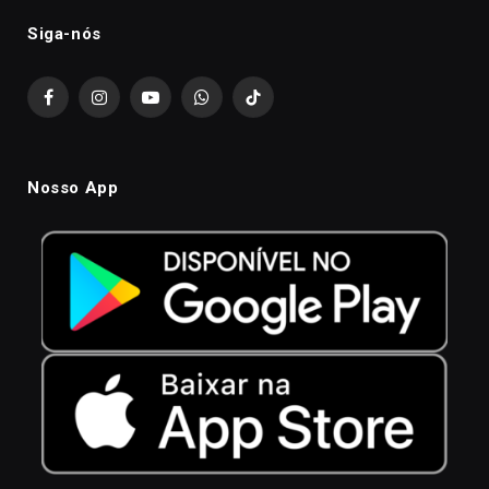
Siga-nós
Facebook
Instagram
YouTube
WhatsApp
TikTok
Nosso App