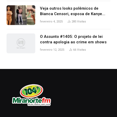
premiação
Veja outros looks polêmicos de
Bianca Censori, esposa de Kanye
West que apareceu nua no Grammy
fevereiro 4, 2025
285
Visitas
2025
O Assunto #1405: O projeto de lei
contra apologia ao crime em shows
fevereiro 12, 2025
66
Visitas