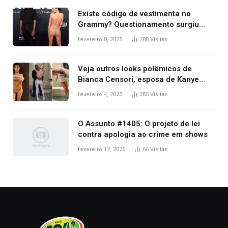
Existe código de vestimenta no
Grammy? Questionamento surgiu
após Bianca Censori, mulher de
fevereiro 8, 2025
288
Visitas
Kanye West, aparecer nua na
premiação
Veja outros looks polêmicos de
Bianca Censori, esposa de Kanye
West que apareceu nua no Grammy
fevereiro 4, 2025
285
Visitas
2025
O Assunto #1405: O projeto de lei
contra apologia ao crime em shows
fevereiro 12, 2025
66
Visitas