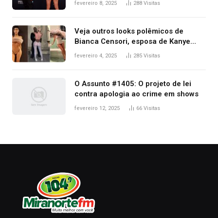
fevereiro 8, 2025
288
Visitas
Kanye West, aparecer nua na
premiação
Veja outros looks polêmicos de
Bianca Censori, esposa de Kanye
West que apareceu nua no Grammy
fevereiro 4, 2025
285
Visitas
2025
O Assunto #1405: O projeto de lei
contra apologia ao crime em shows
fevereiro 12, 2025
66
Visitas