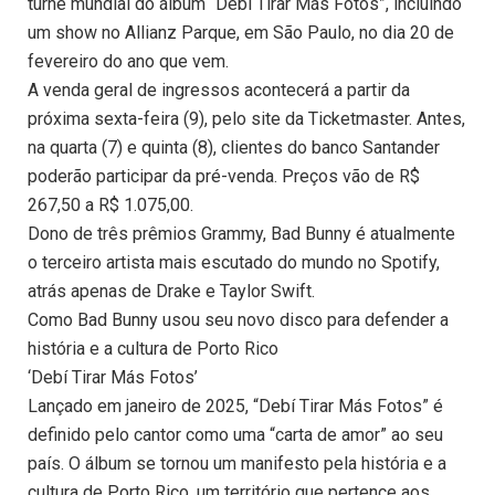
turnê mundial do álbum “Debí Tirar Más Fotos”, incluindo
um show no Allianz Parque, em São Paulo, no dia 20 de
fevereiro do ano que vem.
A venda geral de ingressos acontecerá a partir da
próxima sexta-feira (9), pelo site da Ticketmaster. Antes,
na quarta (7) e quinta (8), clientes do banco Santander
poderão participar da pré-venda. Preços vão de R$
267,50 a R$ 1.075,00.
Dono de três prêmios Grammy, Bad Bunny é atualmente
o terceiro artista mais escutado do mundo no Spotify,
atrás apenas de Drake e Taylor Swift.
Como Bad Bunny usou seu novo disco para defender a
história e a cultura de Porto Rico
‘Debí Tirar Más Fotos’
Lançado em janeiro de 2025, “Debí Tirar Más Fotos” é
definido pelo cantor como uma “carta de amor” ao seu
país. O álbum se tornou um manifesto pela história e a
cultura de Porto Rico, um território que pertence aos