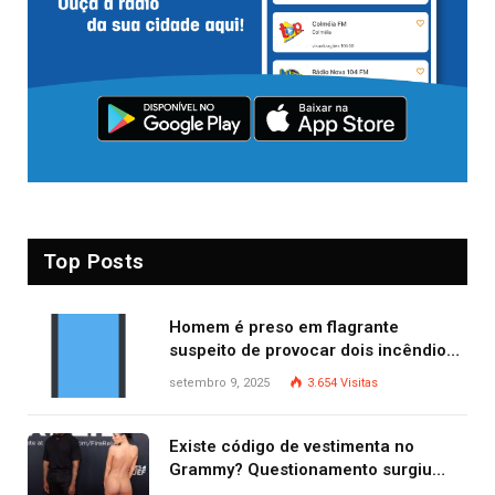
Top Posts
Homem é preso em flagrante
suspeito de provocar dois incêndios
criminosos no mesmo dia
setembro 9, 2025
3.654
Visitas
Existe código de vestimenta no
Grammy? Questionamento surgiu
após Bianca Censori, mulher de