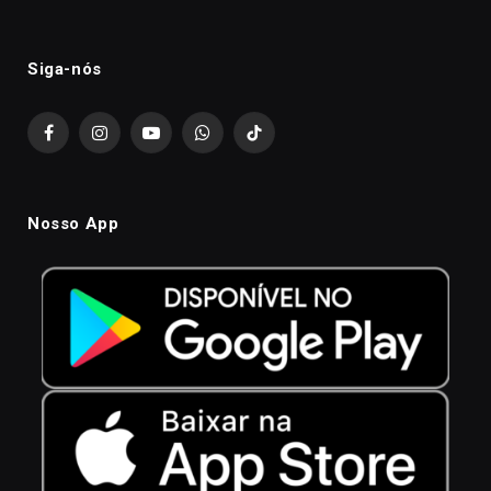
Siga-nós
Facebook
Instagram
YouTube
WhatsApp
TikTok
Nosso App