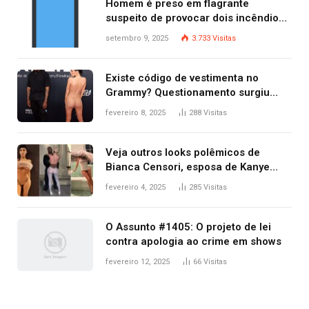
Homem é preso em flagrante
suspeito de provocar dois incêndios
criminosos no mesmo dia
setembro 9, 2025
3.733
Visitas
Existe código de vestimenta no
Grammy? Questionamento surgiu
após Bianca Censori, mulher de
fevereiro 8, 2025
288
Visitas
Kanye West, aparecer nua na
premiação
Veja outros looks polêmicos de
Bianca Censori, esposa de Kanye
West que apareceu nua no Grammy
fevereiro 4, 2025
285
Visitas
2025
O Assunto #1405: O projeto de lei
contra apologia ao crime em shows
fevereiro 12, 2025
66
Visitas