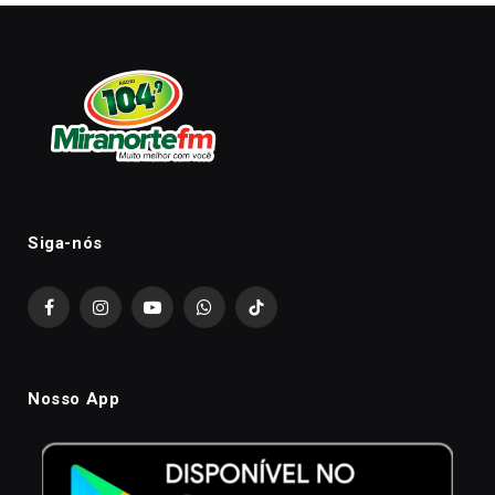
Siga-nós
Facebook
Instagram
YouTube
WhatsApp
TikTok
Nosso App